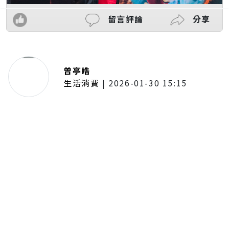
留言評論
分享
曾亭皓
生活消費
|
2026-01-30 15:15
年前採購倒數2週！大賣場優惠火力
全開 滿額9折、送券雙重回饋