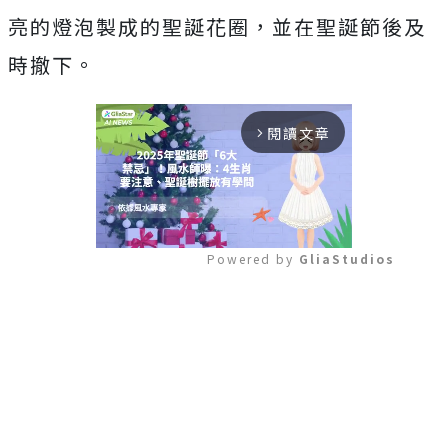
亮的燈泡製成的聖誕花圈，並在聖誕節後及
時撤下。
閱讀文章
arrow_forward_ios
Powered by 
GliaStudios
Mute