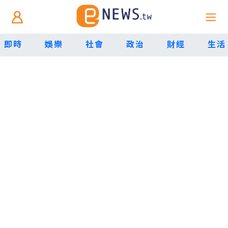
即時
娛樂
社會
政治
財經
生活