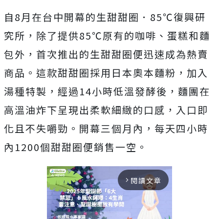
自8月在台中開幕的生甜甜圈．85℃復興研
究所，除了提供85℃原有的咖啡、蛋糕和麵
包外，首次推出的生甜甜圈便迅速成為熱賣
商品。這款甜甜圈採用日本奧本麵粉，加入
湯種特製，經過14小時低溫發酵後，麵團在
高溫油炸下呈現出柔軟細緻的口感，入口即
化且不失嚼勁。開幕三個月內，每天四小時
內1200個甜甜圈便銷售一空。
閱讀文章
arrow_forward_ios