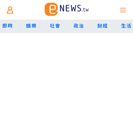
即時
娛樂
社會
政治
財經
生活