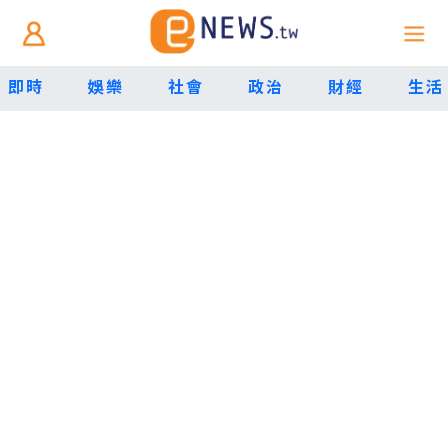
即時
娛樂
社會
政治
財經
生活