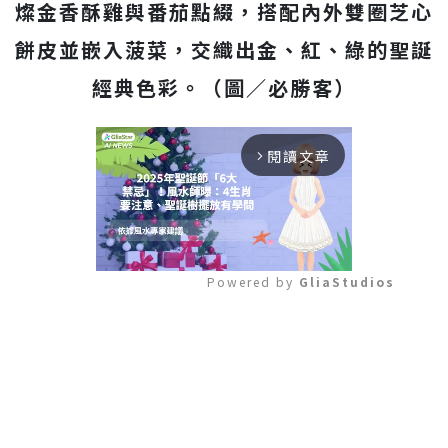
燦金香酥雞與番茄點綴，搭配內外雙圈芝心
餅皮並嵌入菠菜，交織出金、紅、綠的聖誕
經典色彩。（圖／必勝客）
閱讀文章
arrow_forward_ios
Powered by 
GliaStudios
Mute