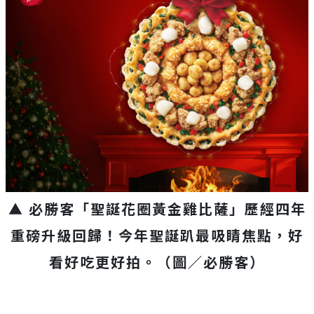
▲ 必勝客「聖誕花圈黃金雞比薩」歷經四年
重磅升級回歸！今年聖誕趴最吸睛焦點，好
看好吃更好拍。（圖／必勝客）