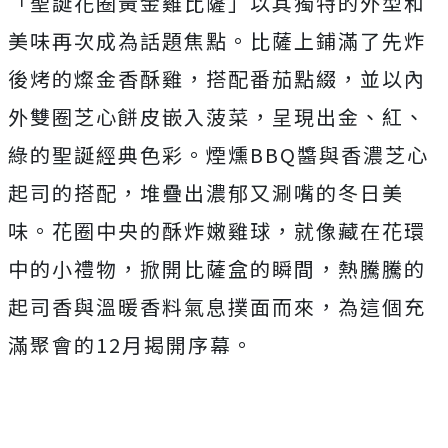
「聖誕花圈黃金雞比薩」以其獨特的外型和
美味再次成為話題焦點。比薩上鋪滿了先炸
後烤的燦金香酥雞，搭配番茄點綴，並以內
外雙圈芝心餅皮嵌入菠菜，呈現出金、紅、
綠的聖誕經典色彩。煙燻BBQ醬與香濃芝心
起司的搭配，堆疊出濃郁又涮嘴的冬日美
味。花圈中央的酥炸嫩雞球，就像藏在花環
中的小禮物，掀開比薩盒的瞬間，熱騰騰的
起司香與溫暖香料氣息撲面而來，為這個充
滿聚會的12月揭開序幕。