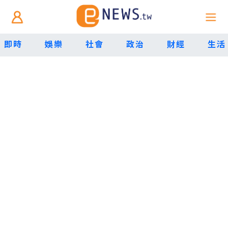
即時
娛樂
社會
政治
財經
生活