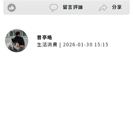
留言評論
分享
曾亭皓
生活消費
|
2026-01-30 15:15
年前採購倒數2週！大賣場優惠火力
全開 滿額9折、送券雙重回饋