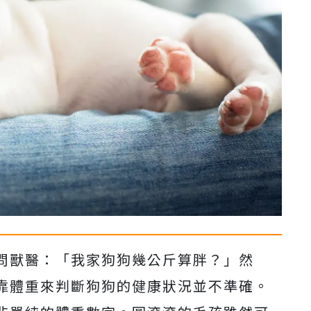
問獸醫：「我家狗狗幾公斤算胖？」然
靠體重來判斷狗狗的健康狀況並不準確。