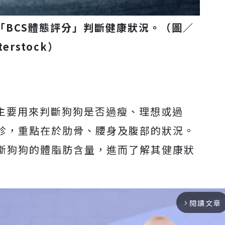
「BCS體態評分」判斷健康狀況。（圖／
terstock）
，主要用來判斷狗狗是否過瘦、理想或過
診，重點在於肋骨、腰身及腹部的狀況。
斷狗狗的體脂肪含量，進而了解其健康狀
閱讀文章
arrow_forward_ios