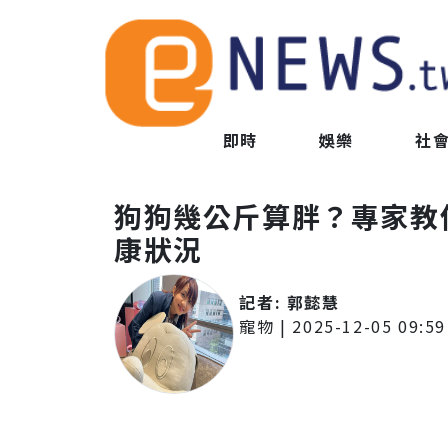
即時
娛樂
社
狗狗幾公斤算胖？專家教
康狀況
記者:
郭懿慧
寵物
|
2025-12-05 09:59