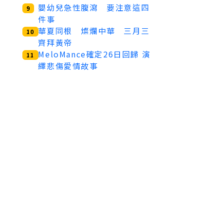
嬰幼兒急性腹瀉 要注意這四
9
件事
華夏同根 燦爛中華 三月三
10
齊拜黃帝
MeloMance確定26日回歸 演
11
繹悲傷愛情故事