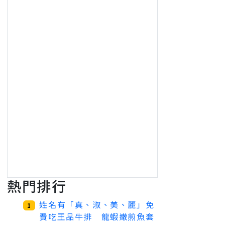
熱門排行
姓名有「真、淑、美、麗」免
1
費吃王品牛排 龍蝦嫩煎魚套