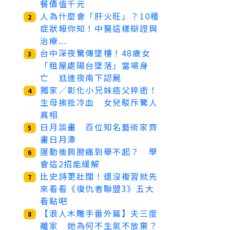
餐價值千元
人為什麼會「肝火旺」？10種
2
症狀報你知！中醫這樣辯證與
治療...
台中深夜驚傳墜樓！48歲女
3
「租屋處陽台墜落」當場身
亡 尪連夜南下認屍
獨家／彰化小兄妹癌父猝逝！
4
生母挨批冷血 女兒駁斥驚人
真相
日月談畫 百位知名藝術家齊
5
畫日月潭
運動後肩膀痛到舉不起？ 學
6
會這2招能緩解
比史詩更壯闊！還沒複習就先
7
來看看《復仇者聯盟3》五大
看點吧
【浪人木雕手番外篇】夫三度
8
離家 她為何不生氣不放棄？