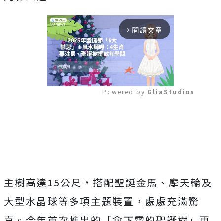
閱讀文章
arrow_forward_ios
Powered by 
GliaStudios
Mute
主樹高達15公尺，搭配聖誕金馬、摩天輪及
大型水晶球等多項主題裝置，處處充滿驚
喜。今年首次推出的「會下雪的聖誕樹」更