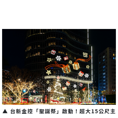
▲ 台新金控「聖誕祭」啟動！超大15公尺主