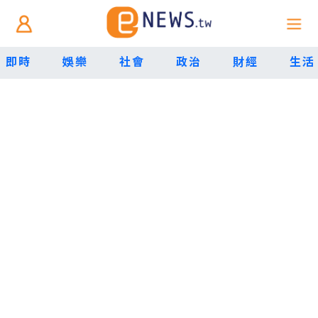
即時
娛樂
社會
政治
財經
生活