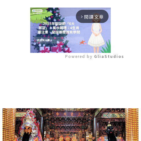
閱讀文章
arrow_forward_ios
Powered by 
GliaStudios
Mute