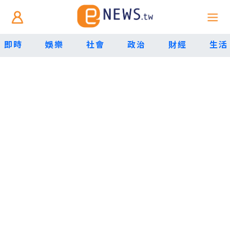
即時
娛樂
社會
政治
財經
生活