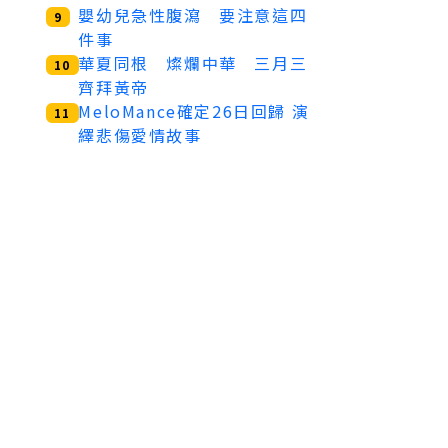
嬰幼兒急性腹瀉 要注意這四
9
件事
華夏同根 燦爛中華 三月三
10
齊拜黃帝
MeloMance確定26日回歸 演
11
繹悲傷愛情故事