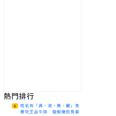
熱門排行
姓名有「真、淑、美、麗」免
1
費吃王品牛排 龍蝦嫩煎魚套