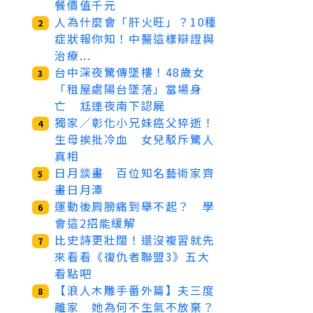
餐價值千元
人為什麼會「肝火旺」？10種
2
症狀報你知！中醫這樣辯證與
治療...
台中深夜驚傳墜樓！48歲女
3
「租屋處陽台墜落」當場身
亡 尪連夜南下認屍
獨家／彰化小兄妹癌父猝逝！
4
生母挨批冷血 女兒駁斥驚人
真相
日月談畫 百位知名藝術家齊
5
畫日月潭
運動後肩膀痛到舉不起？ 學
6
會這2招能緩解
比史詩更壯闊！還沒複習就先
7
來看看《復仇者聯盟3》五大
看點吧
【浪人木雕手番外篇】夫三度
8
離家 她為何不生氣不放棄？