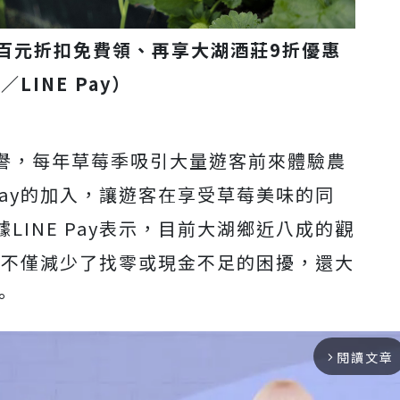
百元折扣免費領、再享大湖酒莊9折優惠
／LINE Pay）
譽，每年草莓季吸引大量遊客前來體驗農
Pay的加入，讓遊客在享受草莓美味的同
INE Pay表示，目前大湖鄉近八成的觀
，這不僅減少了找零或現金不足的困擾，還大
。
閱讀文章
arrow_forward_ios