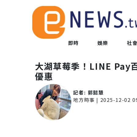
即時
娛樂
社
大湖草莓季！LINE Pa
優惠
記者:
郭懿慧
地方時事
|
2025-12-02 0