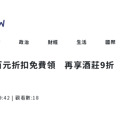
會
政治
財經
生活
國際
y百元折扣免費領 再享酒莊9折
9:42
| 觀看數:
18