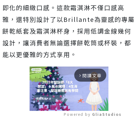
即化的細緻口感。這款霜淇淋不僅口感高
雅，還特別設計了以Brillante為靈感的專屬
餅乾紙套及霜淇淋杯身，採用低調金線幾何
設計，讓消費者無論選擇餅乾筒或杯裝，都
能以更優雅的方式享用。
閱讀文章
arrow_forward_ios
Powered by 
GliaStudios
Mute