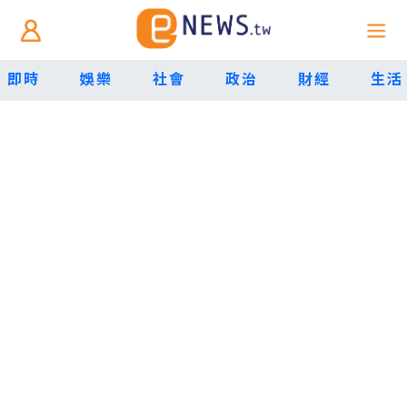
即時
娛樂
社會
政治
財經
生活