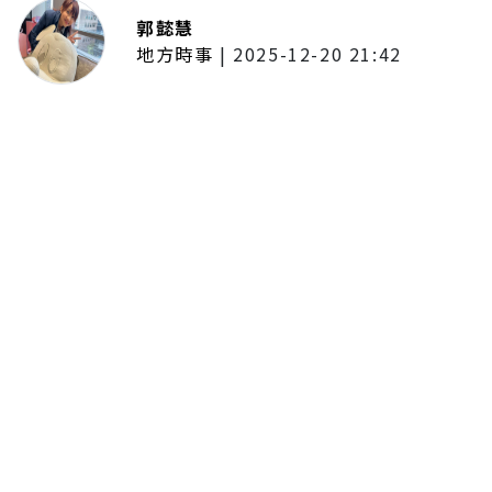
郭懿慧
地方時事
|
2025-12-20 21:42
捷運無差別攻擊事件後社會齊哀
悼 北捷暫關燈飾、民眾自發獻花
追思