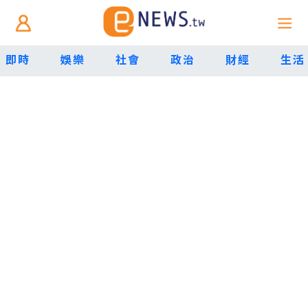
即時
娛樂
社會
政治
財經
生活