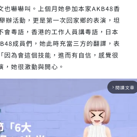
文也嚇嚇叫。上個月她參加本家
AKB48
香
舉辦活動，更是第一次回家鄉的表演，坦
不會粵語，香港的工作人員講粵語，日本
B48
成員們，她此時充當三方的翻譯，表
「因為會這個技能，進而有自信，感覺很
演，她很激動與開心。
閱讀文章
arrow_forward_ios