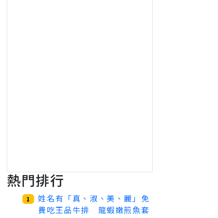
熱門排行
姓名有「真、淑、美、麗」免
1
費吃王品牛排 龍蝦嫩煎魚套