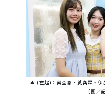
▲ (左起)：蔡亞恩、黃奕霖、
（圖／記