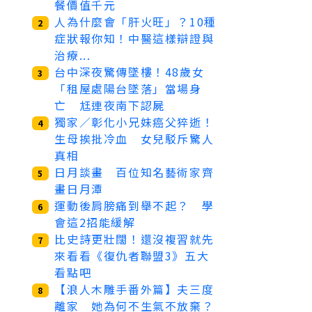
餐價值千元
人為什麼會「肝火旺」？10種
2
症狀報你知！中醫這樣辯證與
治療...
台中深夜驚傳墜樓！48歲女
3
「租屋處陽台墜落」當場身
亡 尪連夜南下認屍
獨家／彰化小兄妹癌父猝逝！
4
生母挨批冷血 女兒駁斥驚人
真相
日月談畫 百位知名藝術家齊
5
畫日月潭
運動後肩膀痛到舉不起？ 學
6
會這2招能緩解
比史詩更壯闊！還沒複習就先
7
來看看《復仇者聯盟3》五大
看點吧
【浪人木雕手番外篇】夫三度
8
離家 她為何不生氣不放棄？