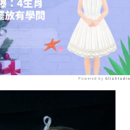
Powered by 
GliaStudi
Mute