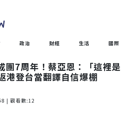
會
政治
財經
生活
國際
 TP成團7周年！蔡亞恩：「這裡是
返港登台當翻譯自信爆棚
58
| 觀看數:
12