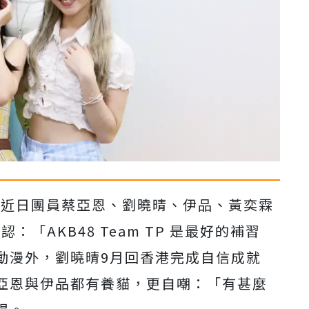
，近日團員蔡亞恩、劉曉晴、伊品、黃奕霖
恩認：「
AKB48 Team TP
是最好的補習
動漫外，劉曉晴
9
月回香港完成自信成就
亞恩與伊品都有養貓，更自嘲：「有甚麼