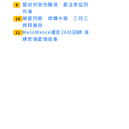
嬰幼兒急性腹瀉 要注意這四
9
件事
華夏同根 燦爛中華 三月三
10
齊拜黃帝
MeloMance確定26日回歸 演
11
繹悲傷愛情故事