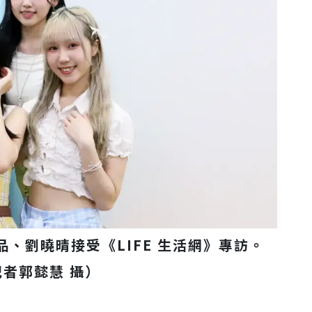
伊品、劉曉晴接受《
LIFE
生活網》專訪
。
者郭懿慧 攝）