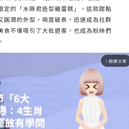
限定的「水豚君造型雞蛋糕」，這款甜點
又圓潤的外型，萌度破表，迅速成為社群
美食不僅吸引了大批遊客，也成為粉絲們
。
閱讀文章
arrow_forward_ios