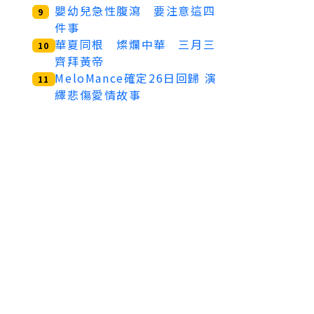
嬰幼兒急性腹瀉 要注意這四
9
件事
華夏同根 燦爛中華 三月三
10
齊拜黃帝
MeloMance確定26日回歸 演
11
繹悲傷愛情故事