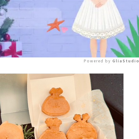
Powered by 
GliaStudi
Mute