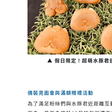
▲ 假日限定！超萌水豚君
偶裝見面會與滿額贈禮活動
為了滿足粉絲們與水豚君近距離互