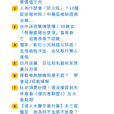
餐價值千元
人為什麼會「肝火旺」？10種
2
症狀報你知！中醫這樣辯證與
治療...
台中深夜驚傳墜樓！48歲女
3
「租屋處陽台墜落」當場身
亡 尪連夜南下認屍
獨家／彰化小兄妹癌父猝逝！
4
生母挨批冷血 女兒駁斥驚人
真相
日月談畫 百位知名藝術家齊
5
畫日月潭
運動後肩膀痛到舉不起？ 學
6
會這2招能緩解
比史詩更壯闊！還沒複習就先
7
來看看《復仇者聯盟3》五大
看點吧
【浪人木雕手番外篇】夫三度
8
離家 她為何不生氣不放棄？