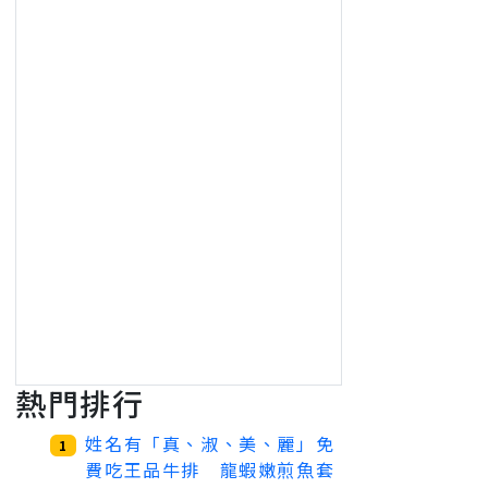
熱門排行
姓名有「真、淑、美、麗」免
1
費吃王品牛排 龍蝦嫩煎魚套