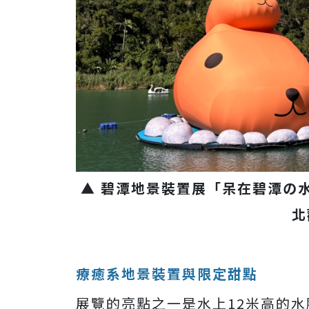
▲ 碧潭地景裝置展「呆在碧潭の水
北
療癒系地景裝置與限定甜點
展覽的亮點之一是水上12米高的