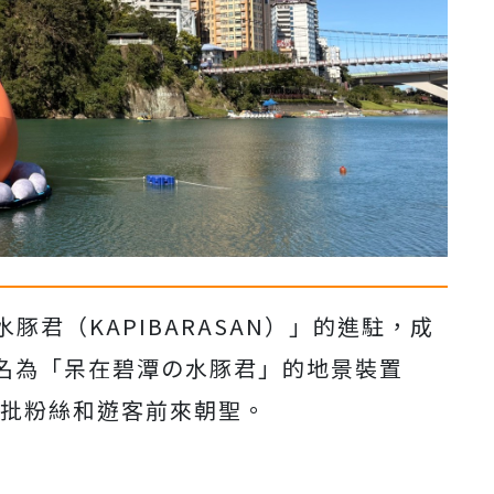
豚君（KAPIBARASAN）」的進駐，成
名為「呆在碧潭の水豚君」的地景裝置
大批粉絲和遊客前來朝聖。