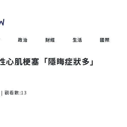
會
政治
財經
生活
國際
女性心肌梗塞「隱晦症狀多」
| 觀看數:
13