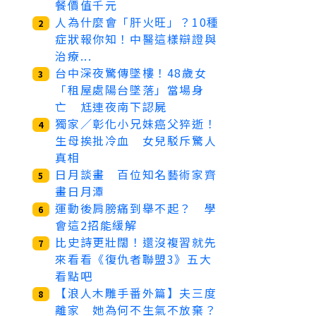
餐價值千元
人為什麼會「肝火旺」？10種
2
症狀報你知！中醫這樣辯證與
治療...
台中深夜驚傳墜樓！48歲女
3
「租屋處陽台墜落」當場身
亡 尪連夜南下認屍
獨家／彰化小兄妹癌父猝逝！
4
生母挨批冷血 女兒駁斥驚人
真相
日月談畫 百位知名藝術家齊
5
畫日月潭
運動後肩膀痛到舉不起？ 學
6
會這2招能緩解
比史詩更壯闊！還沒複習就先
7
來看看《復仇者聯盟3》五大
看點吧
【浪人木雕手番外篇】夫三度
8
離家 她為何不生氣不放棄？