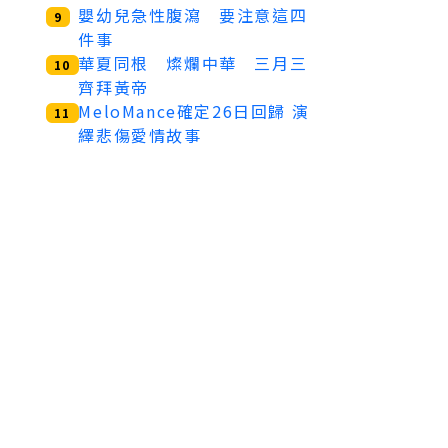
嬰幼兒急性腹瀉 要注意這四
9
件事
華夏同根 燦爛中華 三月三
10
齊拜黃帝
MeloMance確定26日回歸 演
11
繹悲傷愛情故事