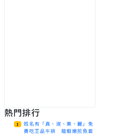
熱門排行
姓名有「真、淑、美、麗」免
1
費吃王品牛排 龍蝦嫩煎魚套