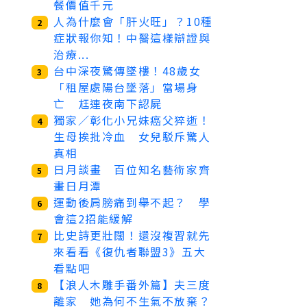
餐價值千元
人為什麼會「肝火旺」？10種
2
症狀報你知！中醫這樣辯證與
治療...
台中深夜驚傳墜樓！48歲女
3
「租屋處陽台墜落」當場身
亡 尪連夜南下認屍
獨家／彰化小兄妹癌父猝逝！
4
生母挨批冷血 女兒駁斥驚人
真相
日月談畫 百位知名藝術家齊
5
畫日月潭
運動後肩膀痛到舉不起？ 學
6
會這2招能緩解
比史詩更壯闊！還沒複習就先
7
來看看《復仇者聯盟3》五大
看點吧
【浪人木雕手番外篇】夫三度
8
離家 她為何不生氣不放棄？