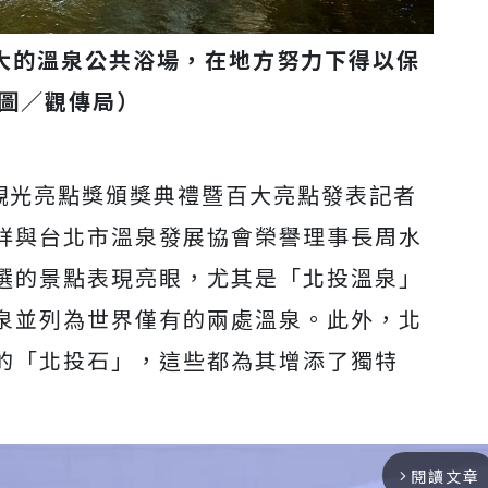
大的溫泉公共浴場，在地方努力下得以保
圖／觀傳局）
屆觀光亮點獎頒獎典禮暨百大亮點發表記者
祥與台北市溫泉發展協會榮譽理事長周水
選的景點表現亮眼，尤其是「北投溫泉」
泉並列為世界僅有的兩處溫泉。此外，北
的「北投石」，這些都為其增添了獨特
閱讀文章
arrow_forward_ios