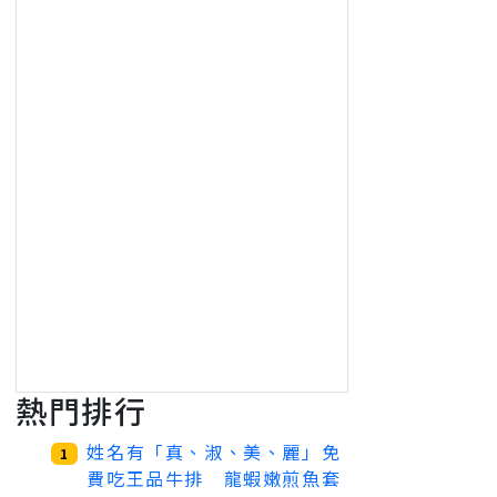
熱門排行
姓名有「真、淑、美、麗」免
1
費吃王品牛排 龍蝦嫩煎魚套