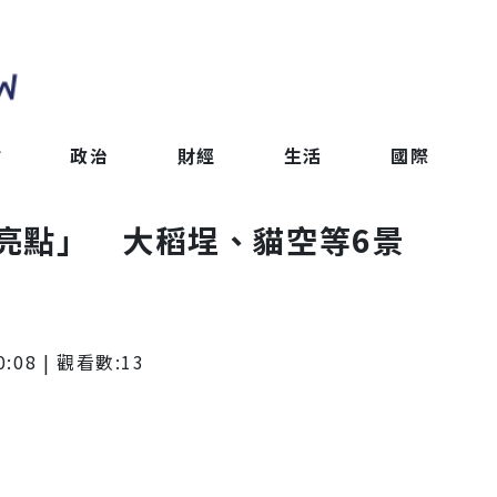
會
政治
財經
生活
國際
亮點」 大稻埕、貓空等6景
0:08
| 觀看數:
13