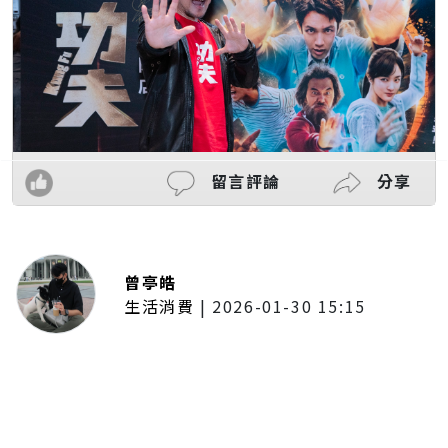
留言評論
分享
曾亭皓
生活消費
|
2026-01-30 15:15
年前採購倒數2週！大賣場優惠火力
全開 滿額9折、送券雙重回饋