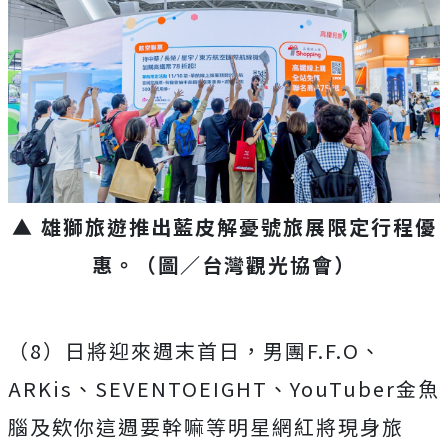
▲ 雄獅旅遊推出藍皮解憂號旅展限定行程優
惠。（圖／台灣觀光協會）
（
8
）日將迎來週末首日，男團
F.F.O
、
ARKis
、
SEVENTOEIGHT
、
YouTuber
金魚
腦及欸你這週要幹嘛等明星網紅將現身旅