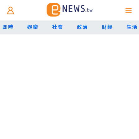
即時
娛樂
社會
政治
財經
生活