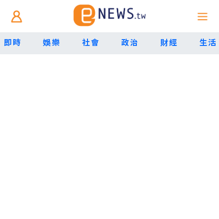
即時
娛樂
社會
政治
財經
生活