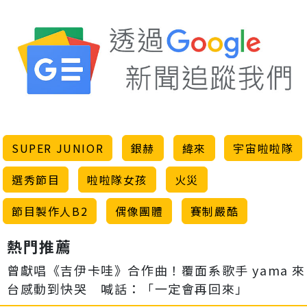
SUPER JUNIOR
銀赫
緯來
宇宙啦啦隊
選秀節目
啦啦隊女孩
火災
節目製作人B2
偶像團體
賽制嚴酷
熱門推薦
曾獻唱《吉伊卡哇》合作曲！覆面系歌手 yama 來
台感動到快哭 喊話：「一定會再回來」