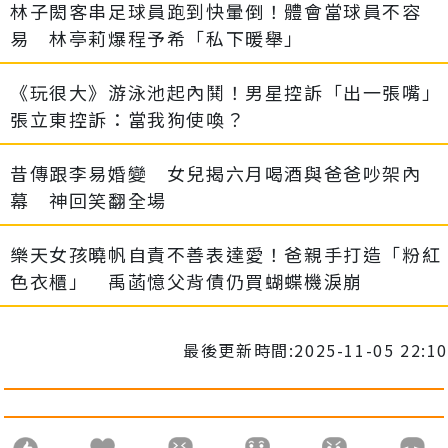
林子閎客串足球員跑到快暈倒！體會當球員不容
易 林亭莉爆程予希「私下暖舉」
《玩很大》游泳池起內鬨！男星控訴「出一張嘴」
張立東控訴：當我狗使喚？
昔傳跟李易婚變 女兒揭六月喝酒與爸爸吵架內
幕 神回笑翻全場
樂天女孩曉帆自責不善表達愛！爸親手打造「粉紅
色衣櫃」 禹菡憶父背債仍買蝴蝶機淚崩
最後更新時間:2025-11-05 22:10