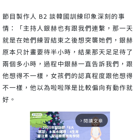
節目製作人
B2
談韓國訓練印象深刻的事
情：「主持人銀赫也有跟我們連繫，
那一天
就是在她們練習結束之後想突襲她們，
銀赫
原本只計畫要待半小時，結果那天足足待了
兩個多小時，
過程中銀赫一直告訴我們，跟
他想得不一樣，
女孩們的認真程度跟他想得
不一樣，
他以為啦啦隊是比較偏向有動作就
好。
閱讀文章
arrow_forward_ios