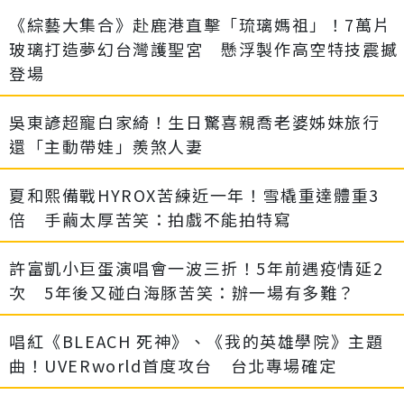
《綜藝大集合》赴鹿港直擊「琉璃媽祖」！7萬片
玻璃打造夢幻台灣護聖宮 懸浮製作高空特技震撼
登場
吳東諺超寵白家綺！生日驚喜親喬老婆姊妹旅行
還「主動帶娃」羨煞人妻
夏和熙備戰HYROX苦練近一年！雪橇重達體重3
倍 手繭太厚苦笑：拍戲不能拍特寫
許富凱小巨蛋演唱會一波三折！5年前遇疫情延2
次 5年後又碰白海豚苦笑：辦一場有多難？
唱紅《BLEACH 死神》、《我的英雄學院》主題
曲！UVERworld首度攻台 台北專場確定