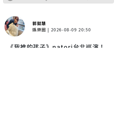
郭懿慧
娛樂圈
|
2026-08-09 20:50
《我推的孩子》natori台北巡演！
興奮高喊：「我真的超級喜歡你
們！」 台下神回「可以喔」笑翻