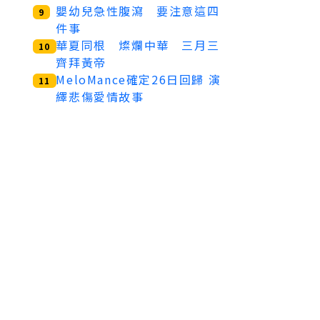
嬰幼兒急性腹瀉 要注意這四
9
件事
華夏同根 燦爛中華 三月三
10
齊拜黃帝
MeloMance確定26日回歸 演
11
繹悲傷愛情故事