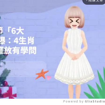
閱讀文章
Powered by 
GliaStudi