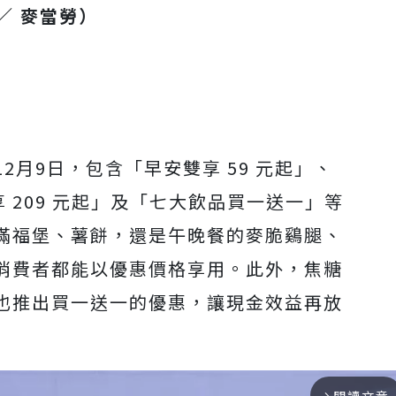
／ 麥當勞）
月9日，包含「早安雙享 59 元起」、
享 209 元起」及「七大飲品買一送一」等
滿福堡、薯餅，還是午晚餐的麥脆鷄腿、
消費者都能以優惠價格享用。此外，焦糖
也推出買一送一的優惠，讓現金效益再放
arrow_forward_ios