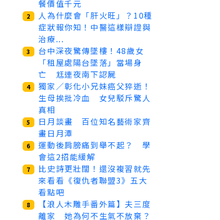
餐價值千元
人為什麼會「肝火旺」？10種
2
症狀報你知！中醫這樣辯證與
治療...
台中深夜驚傳墜樓！48歲女
3
「租屋處陽台墜落」當場身
亡 尪連夜南下認屍
獨家／彰化小兄妹癌父猝逝！
4
生母挨批冷血 女兒駁斥驚人
真相
日月談畫 百位知名藝術家齊
5
畫日月潭
運動後肩膀痛到舉不起？ 學
6
會這2招能緩解
比史詩更壯闊！還沒複習就先
7
來看看《復仇者聯盟3》五大
看點吧
【浪人木雕手番外篇】夫三度
8
離家 她為何不生氣不放棄？