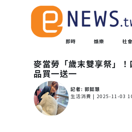
即時
娛樂
社
麥當勞「歲末雙享祭」！
品買一送一
記者:
郭懿慧
生活消費
|
2025-11-03 1