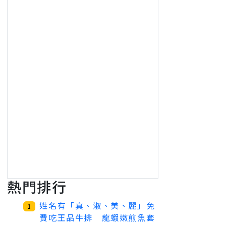
熱門排行
姓名有「真、淑、美、麗」免
1
費吃王品牛排 龍蝦嫩煎魚套