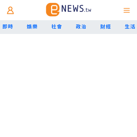
即時
娛樂
社會
政治
財經
生活