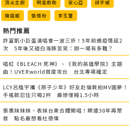
頂尖主廚
明星廚助
安心亞
胡宇威
陳庭妮
張懷秋
李玉璽
熱門推薦
許富凱小巨蛋演唱會一波三折！5年前遇疫情延2
次 5年後又碰白海豚苦笑：辦一場有多難？
唱紅《BLEACH 死神》、《我的英雄學院》主題
曲！UVERworld首度攻台 台北專場確定
LCY呂植宇攜《原子少年》好友赴倫敦拍MV圓夢！
手搖飲忍住只喝2杯 最慘僅睡1.5小時
張惠妹妹妹、表妹台東合體開唱！睽違30年再聚
首 點名最想看杜德偉