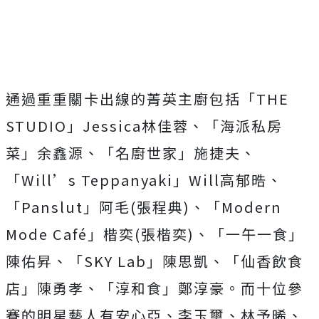
通過重重關卡出線的菁英主廚包括「
THE
STUDIO
」
Jessica
林佳蓉、「海派私房
菜」余鑫源、「
名廚世家」施捷夫、
「
Will’s Teppanyaki
」
Will
高郁晧、
「
Panslut
」阿毛
(
張程典
)
、「
Modern
Mode Café
」楷奕
(
張楷奕
)
、「一午一食」
陳佑昇、「
SKY Lab
」陳思凱、「仙香飲食
店」陳勇孝、「淳和食」鄭淳豪。
而十位參
賽的明星藝人有安心亞、李玉璽、林予晞、