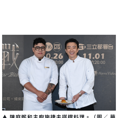
▲ 陳庭妮和主廚施捷夫搭檔料理
。（圖／ 華