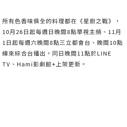
所有色香味俱全的料理都在《星廚之戰》，
10
月
26
日起每週日晚
間
8
點華視主頻、
11
月
1
日起每週六晚間
8
點三立都會台、晚間
1
0
點
緯來綜合台播出，同日晚間
11
點於
LINE
TV
、
Hami
影劇館
+
上架更新。