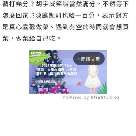
藝打幾分？胡宇威笑喊當然滿分，不然等下
怎麼回家!?陳庭妮則也給一百分，表示對方
是真心喜歡做菜。遇到有空的時間就會想買
菜，做菜給自己吃。
閱讀文章
arrow_forward_ios
Powered by 
GliaStudios
Mute