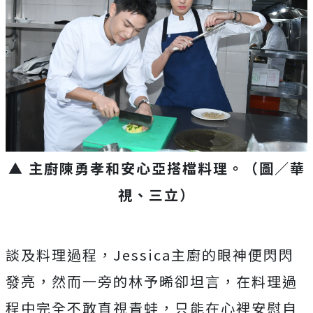
▲ 主廚陳勇孝和安心亞搭檔料理
。（圖／華
視、三立）
談及料理過程，
Jessica
主廚的眼神便閃閃
發亮，然而一旁的林予晞卻坦言，
在料理過
程中完全不敢直視青蛙，只能在心裡安慰自