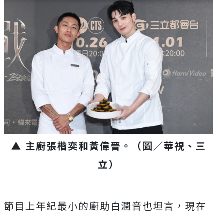
▲ 主廚張楷奕和黃偉晉
。（圖／華視、三
立）
節目上年紀最小的廚助白潤音也坦言，
現在