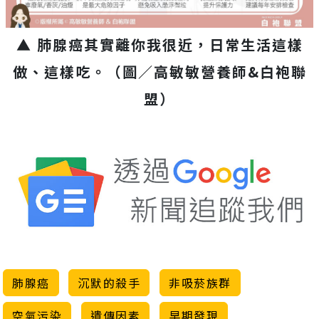
▲ 肺腺癌其實離你我很近，日常生活這樣
做、這樣吃。
（圖／高敏敏營養師&白袍聯
盟）
肺腺癌
沉默的殺手
非吸菸族群
空氣污染
遺傳因素
早期發現