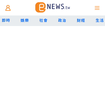
即時
娛樂
社會
政治
財經
生活