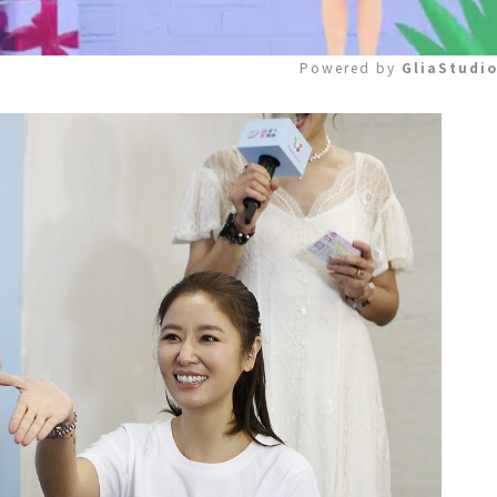
Powered by 
GliaStudi
Mute