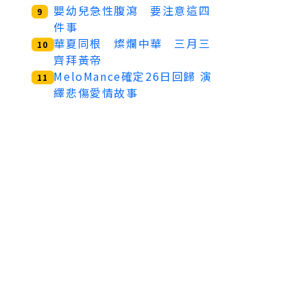
嬰幼兒急性腹瀉 要注意這四
9
件事
華夏同根 燦爛中華 三月三
10
齊拜黃帝
MeloMance確定26日回歸 演
11
繹悲傷愛情故事