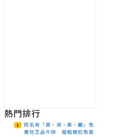
熱門排行
姓名有「真、淑、美、麗」免
1
費吃王品牛排 龍蝦嫩煎魚套