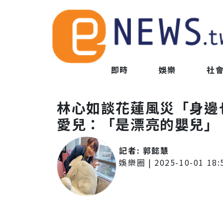
即時
娛樂
社
林心如談花蓮風災「身邊
愛兒：「是漂亮的嬰兒」
記者:
郭懿慧
娛樂圈
|
2025-10-01 18: