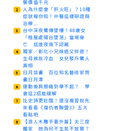
餐價值千元
人為什麼會「肝火旺」？10種
2
症狀報你知！中醫這樣辯證與
治療...
台中深夜驚傳墜樓！48歲女
3
「租屋處陽台墜落」當場身
亡 尪連夜南下認屍
獨家／彰化小兄妹癌父猝逝！
4
生母挨批冷血 女兒駁斥驚人
真相
日月談畫 百位知名藝術家齊
5
畫日月潭
運動後肩膀痛到舉不起？ 學
6
會這2招能緩解
比史詩更壯闊！還沒複習就先
7
來看看《復仇者聯盟3》五大
看點吧
【浪人木雕手番外篇】夫三度
8
離家 她為何不生氣不放棄？