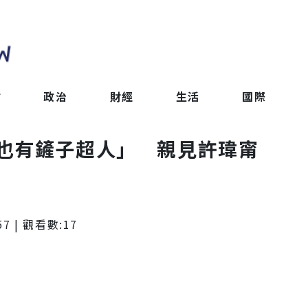
會
政治
財經
生活
國際
也有鏟子超人」 親見許瑋甯
57
| 觀看數:
17