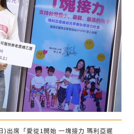
日
)
出席「愛從
1
開始 一塊接力 瑪利亞遲