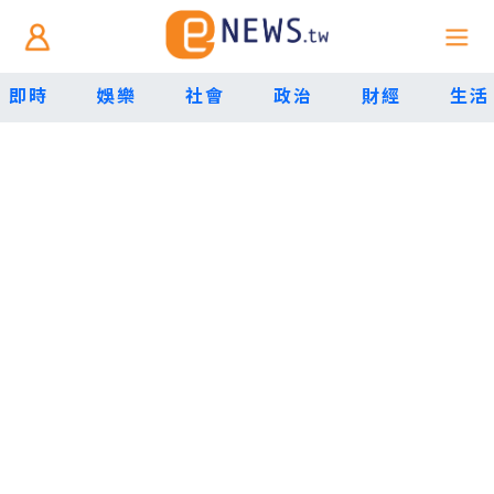
即時
娛樂
社會
政治
財經
生活