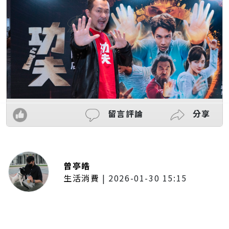
留言評論
分享
曾亭皓
生活消費
|
2026-01-30 15:15
年前採購倒數2週！大賣場優惠火力
全開 滿額9折、送券雙重回饋