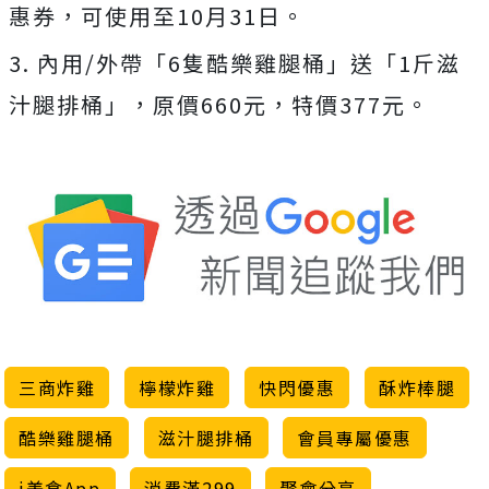
惠券，可使用至10月31日。
3. 內用/外帶「6隻酷樂雞腿桶」送「1斤滋
汁腿排桶」，原價660元，特價377元。
三商炸雞
檸檬炸雞
快閃優惠
酥炸棒腿
酷樂雞腿桶
滋汁腿排桶
會員專屬優惠
i美食App
消費滿299
聚會分享