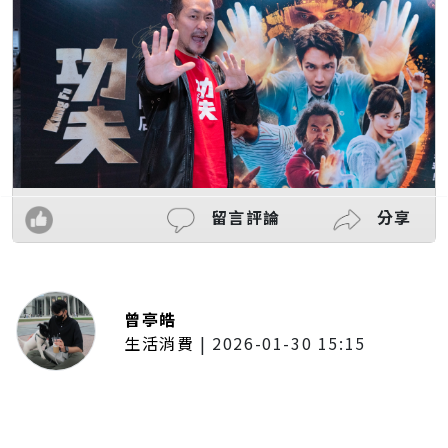
留言評論
分享
曾亭皓
生活消費
|
2026-01-30 15:15
年前採購倒數2週！大賣場優惠火力
全開 滿額9折、送券雙重回饋