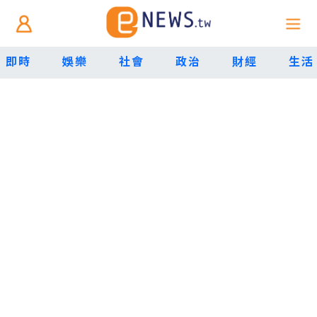
即時
娛樂
社會
政治
財經
生活