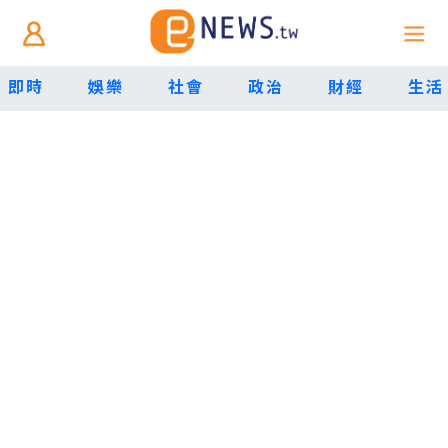
即時
娛樂
社會
政治
財經
生活