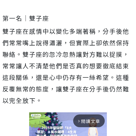
第一名｜雙子座
雙子座在感情中以變化多端著稱，分手後他
們常常嘴上說得瀟灑，但實際上卻依然保持
聯絡。雙子座的忽冷忽熱讓對方難以捉摸，
常常讓人不清楚他們是否真的想要徹底結束
這段關係，還是心中仍存有一絲希望。這種
反覆無常的態度，讓雙子座在分手後仍然難
以完全放下。
閱讀文章
arrow_forward_ios