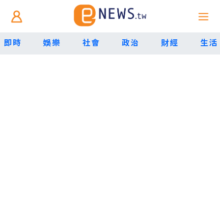
即時
娛樂
社會
政治
財經
生活