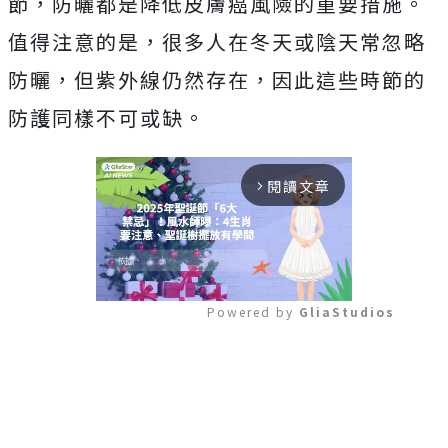
節，防曬都是降低皮膚癌風險的重要措施。
值得注意的是，很多人在冬天或陰天常忽略
防曬，但紫外線仍然存在，因此這些時節的
防護同樣不可或缺。
閱讀文章
arrow_forward_ios
Powered by 
GliaStudios
Mute