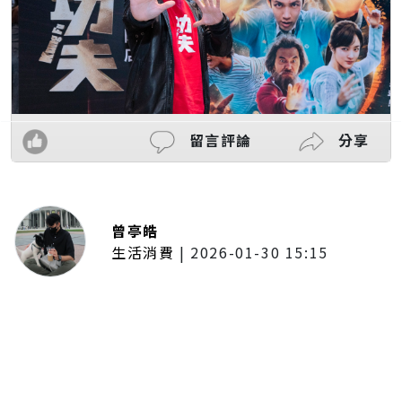
留言評論
分享
曾亭皓
生活消費
|
2026-01-30 15:15
年前採購倒數2週！大賣場優惠火力
全開 滿額9折、送券雙重回饋