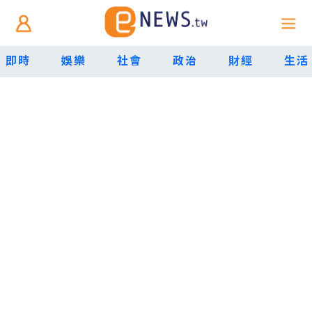
即時
娛樂
社會
政治
財經
生活