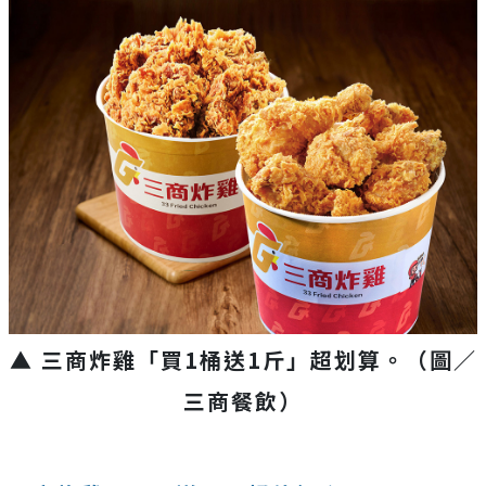
▲ 三商炸雞「買1桶送1斤」超划算。（圖／
三商餐飲）