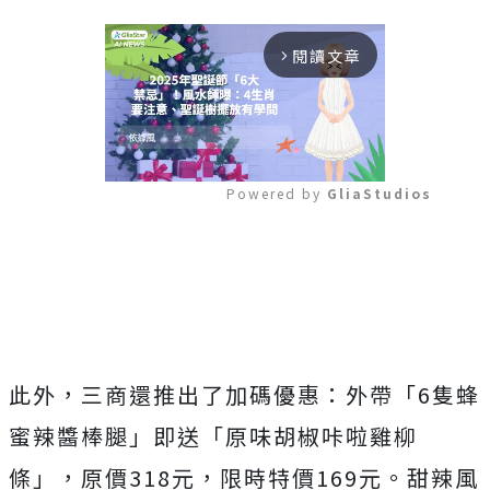
閱讀文章
arrow_forward_ios
Powered by 
GliaStudios
Mute
此外，三商還推出了加碼優惠：外帶「6隻蜂
蜜辣醬棒腿」即送「原味胡椒咔啦雞柳
條」，原價318元，限時特價169元。甜辣風