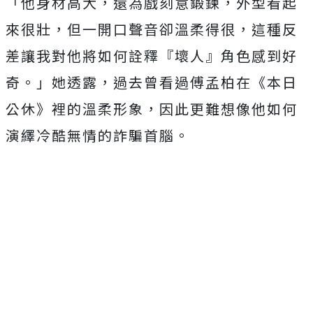
「他身材高大，還為戲刻意鍛鍊，外型看起
來很壯，但一開口聲音卻溫柔得很，這種反
差讓我對他將如何詮釋『壞人』角色感到好
奇。」她透露，過去曾看過傅孟柏在《本日
公休》裡的溫柔形象，因此更難想像他如何
演繹冷酷無情的詐騙首腦。