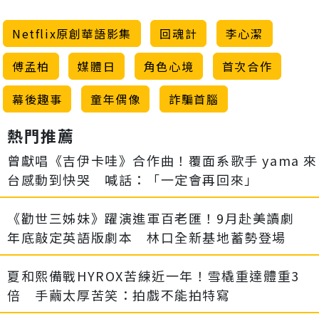
Netflix原創華語影集
回魂計
李心潔
傅孟柏
媒體日
角色心境
首次合作
幕後趣事
童年偶像
詐騙首腦
熱門推薦
曾獻唱《吉伊卡哇》合作曲！覆面系歌手 yama 來
台感動到快哭 喊話：「一定會再回來」
《勸世三姊妹》躍演進軍百老匯！9月赴美讀劇
年底敲定英語版劇本 林口全新基地蓄勢登場
夏和熙備戰HYROX苦練近一年！雪橇重達體重3
倍 手繭太厚苦笑：拍戲不能拍特寫