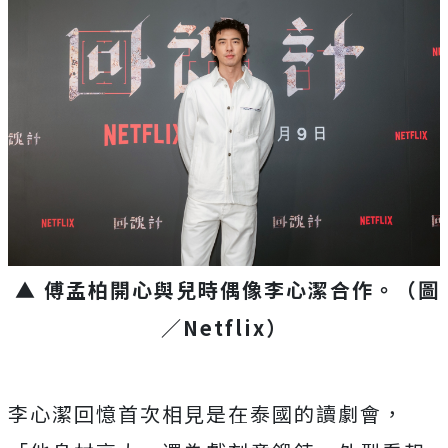
▲ 傅孟柏開心與兒時偶像李心潔合作。
（圖
／Netflix）
李心潔回憶首次相見是在泰國的讀劇會，