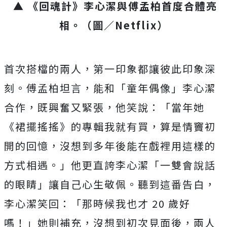
▲ 《回魂計》李心潔與傅孟柏首度合體亮
相。
（圖／Netflix）
首次搭檔的兩人，第一印象都讓彼此印象深
刻。傅孟柏坦言，能和「童年偶像」李心潔
合作，既興奮又緊張，他笑說：「當年她
《裙擺搖搖》的專輯我就有買，算是情竇初
開的回憶，沒想到多年後能在戲裡用這樣的
方式相遇。」他更直誇李心潔「一雙會說話
的眼睛」讓自己心生敬佩。聽到這番告白，
李心潔笑回：「那時候我也才 20 歲好
嗎！」她則補充，沒想到初次見面後，兩人