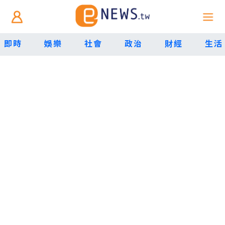
即時
娛樂
社會
政治
財經
生活