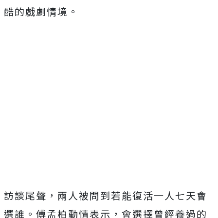
酷的戲劇情境。
訪談尾聲，兩人被問到若能復活一人七天會
選誰。傅孟柏動情表示，會選擇曾經養過的