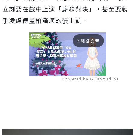
立刻要在戲中上演「廝殺對決」，甚至要親
手凌虐傅孟柏飾演的張士凱。
閱讀文章
arrow_forward_ios
Powered by 
GliaStudios
Mute