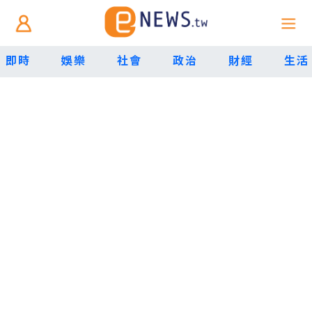
即時
娛樂
社會
政治
財經
生活