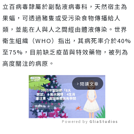
立百病毒隸屬於副黏液病毒科，天然宿主為
果蝠，可透過豬隻或受污染食物傳播給人
類，並能在人與人之間經由體液傳染。世界
衛生組織（WHO）指出，其病死率介於40%
至75%，目前缺乏疫苗與特效藥物，被列為
高度關注的病原。
閱讀文章
arrow_forward_ios
Powered by 
GliaStudios