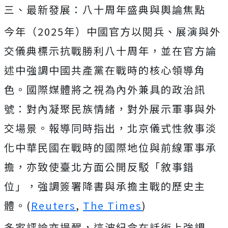
三、最新發展：八十周年盛典與輿論焦點
今年（2025年）中國官方以閱兵、展演與外
交儀典標示抗戰勝利八十周年，並在官方論
述中強調中國共產黨在戰時的核心領導角
色。國際媒體將之視為內外兼具的政治訊
號：對內凝聚民族情緒，對外展示軍事與外
交場景。報導同時指出，北京儀式性敘事淡
化中華民國在戰時的國際地位與前線軍事承
擔，亦致使臺北方面公開反駁「敘事錯
位」，強調簽署降書與承擔主戰的歷史主
體。(
Reuters
,
The Times
)
多家評論亦提醒，這波紀念在話術上強調