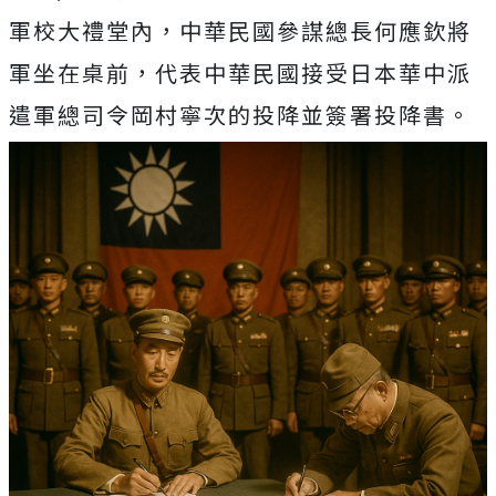
軍校大禮堂內，中華民國參謀總長何應欽將
軍坐在桌前，代表中華民國接受日本華中派
遣軍總司令岡村寧次的投降並簽署投降書。