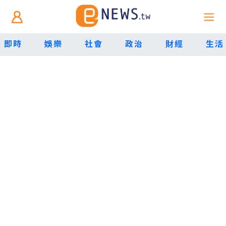
即時
娛樂
社會
政治
財經
生活