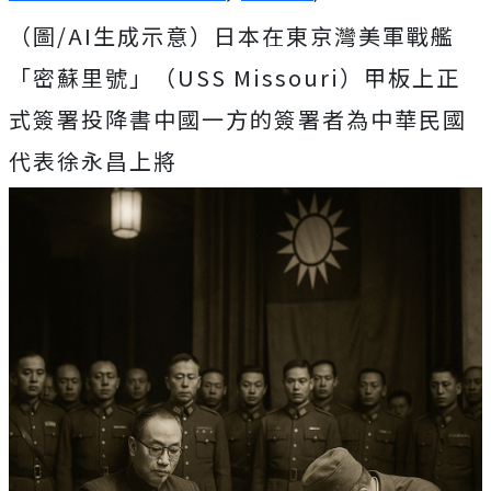
（圖/AI生成示意）日本在東京灣美軍戰艦
「密蘇里號」（USS Missouri）甲板上正
式簽署投降書
中國一方的簽署者為中華民國
代表徐永昌上將