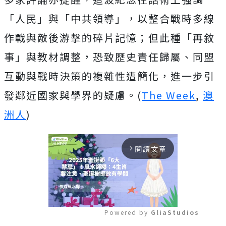
「人民」與「中共領導」，以整合戰時多線
作戰與敵後游擊的碎片記憶；但此種「再敘
事」與教材調整，恐致歷史責任歸屬、同盟
互動與戰時決策的複雜性遭簡化，進一步引
發鄰近國家與學界的疑慮。(
The Week
,
澳
洲人
)
閱讀文章
arrow_forward_ios
Powered by 
GliaStudios