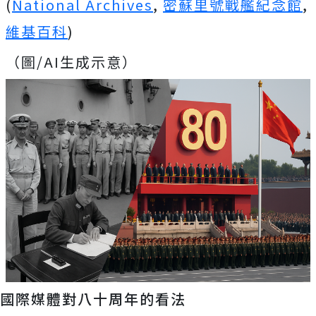
(
National Archives
,
密蘇里號戰艦紀念館
,
維基百科
)
（圖/AI生成示意）
國際媒體對八十周年的看法