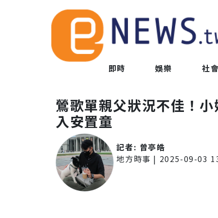
即時
娛樂
社
鶯歌單親父狀況不佳！小
入安置童
記者:
曾亭皓
地方時事
|
2025-09-03 1