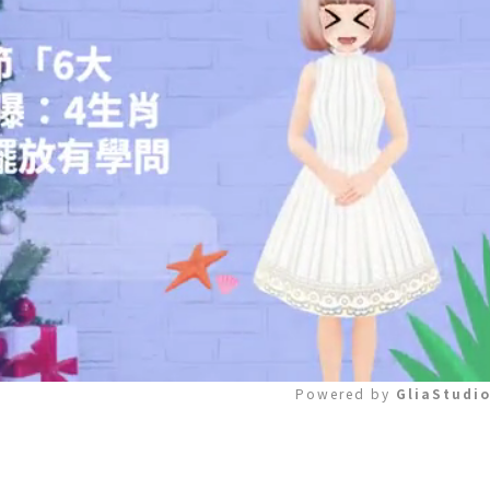
Powered by 
GliaStudi
Mute