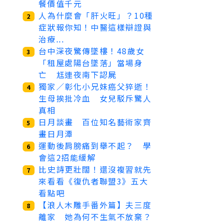
餐價值千元
人為什麼會「肝火旺」？10種
2
症狀報你知！中醫這樣辯證與
治療...
台中深夜驚傳墜樓！48歲女
3
「租屋處陽台墜落」當場身
亡 尪連夜南下認屍
獨家／彰化小兄妹癌父猝逝！
4
生母挨批冷血 女兒駁斥驚人
真相
日月談畫 百位知名藝術家齊
5
畫日月潭
運動後肩膀痛到舉不起？ 學
6
會這2招能緩解
比史詩更壯闊！還沒複習就先
7
來看看《復仇者聯盟3》五大
看點吧
【浪人木雕手番外篇】夫三度
8
離家 她為何不生氣不放棄？