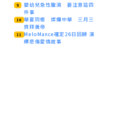
嬰幼兒急性腹瀉 要注意這四
9
件事
華夏同根 燦爛中華 三月三
10
齊拜黃帝
MeloMance確定26日回歸 演
11
繹悲傷愛情故事