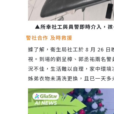
▲所幸社工與員警即時介入，孩
警社合作 及時救援
據了解，衛生局社工於 8 月 26
視。到場的劉呈樟、郭丞祐兩名警
況不佳，生活難以自理，家中環境
姊弟衣物未清洗更換，且已一天多