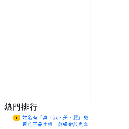
熱門排行
姓名有「真、淑、美、麗」免
1
費吃王品牛排 龍蝦嫩煎魚套