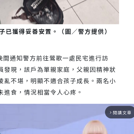
子已獲得妥善安置。（圖／警方提供）
 日晚間通知警方前往鶯歌一處民宅進行訪
員發現，該戶為單親家庭，父親因精神狀
凌亂不堪，明顯不適合孩子成長。兩名小
未進食，情況相當令人心疼。
閱讀文章
arrow_forward_ios