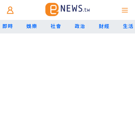
即時
娛樂
社會
政治
財經
生活