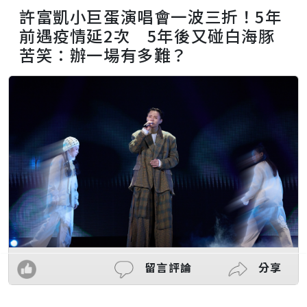
許富凱小巨蛋演唱會一波三折！5年
前遇疫情延2次 5年後又碰白海豚
苦笑：辦一場有多難？
留言評論
分享