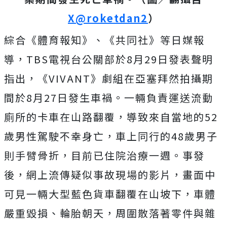
X@roketdan2
）
綜合《體育報知》、
《共同社》等日媒
報
導，TBS電視台公關部於8月29日發表聲明
指出，《VIVANT》劇組在亞塞拜然拍攝期
間於8月27日發生車禍。一輛負責運送流動
廁所的卡車在山路翻覆，導致來自當地的52
歲男性駕駛不幸身亡，車上同行的48歲男子
則手臂骨折，目前已住院治療一週。事發
後，網上流傳疑似事故現場的影片，畫面中
可見一輛大型藍色貨車翻覆在山坡下，車體
嚴重毀損、輪胎朝天，周圍散落著零件與雜