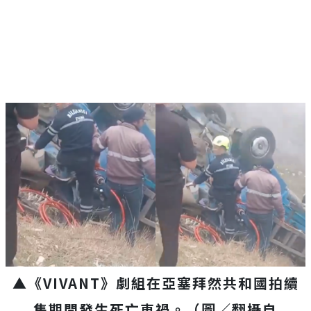
▲《VIVANT》劇組在亞塞拜然共和國拍續
集期間發生死亡車禍。（圖／翻攝自