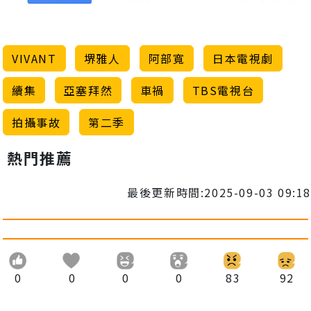
VIVANT
堺雅人
阿部寬
日本電視劇
續集
亞塞拜然
車禍
TBS電視台
拍攝事故
第二季
熱門推薦
最後更新時間:2025-09-03 09:18
0
0
0
0
83
92