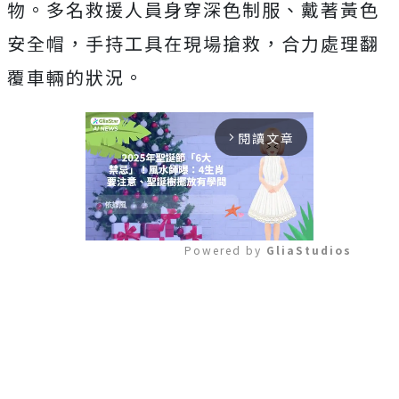
物。多名救援人員身穿深色制服、戴著黃色
安全帽，手持工具在現場搶救，合力處理翻
覆車輛的狀況。
閱讀文章
arrow_forward_ios
Powered by 
GliaStudios
Mute