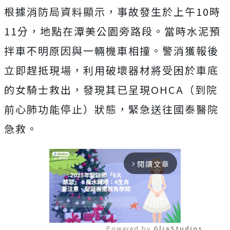
根據消防局資料顯示，事故發生於上午10時
11分，地點在潭美公園旁路段。當時水泥預
拌車不明原因與一輛機車相撞。警消獲報後
立即趕抵現場，利用破壞器材將受困於車底
的女騎士救出，發現其已呈現OHCA（到院
前心肺功能停止）狀態，緊急送往國泰醫院
急救。
閱讀文章
arrow_forward_ios
Powered by 
GliaStudios