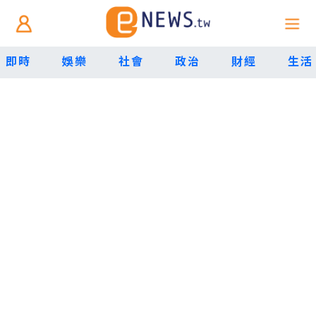
即時
娛樂
社會
政治
財經
生活