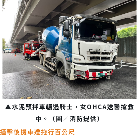
▲水泥預拌車輾過騎士，女OHCA送醫搶救
中。（圖／消防提供）
撞擊後機車遭拖行百公尺