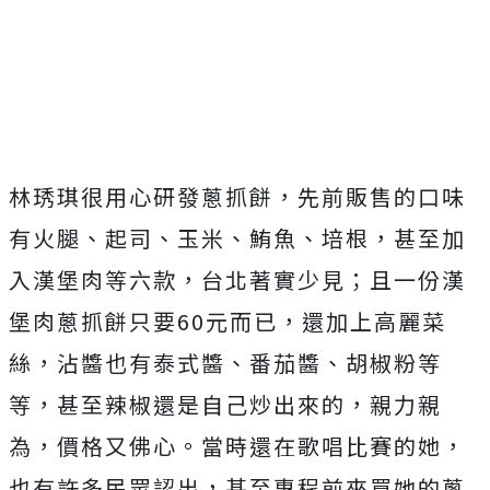
林琇琪很用心研發蔥抓餅，先前販售的口味
有火腿、起司、玉米、鮪魚、培根，甚至加
入漢堡肉等六款，台北著實少見；且一份漢
堡肉蔥抓餅只要
60
元而已，還加上高麗菜
絲，沾醬也有泰式醬、番茄醬、胡椒粉等
等，甚至辣椒還是自己炒出來的，親力親
為，價格又佛心。當時還在歌唱比賽的她，
也有許多民眾認出，甚至專程前來買她的蔥