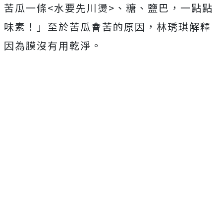
苦瓜一條
<
水要先川燙
>
、糖、鹽巴，一點點
味素！」至於苦瓜會苦的原因，林琇琪解釋
因為膜沒有用乾淨。