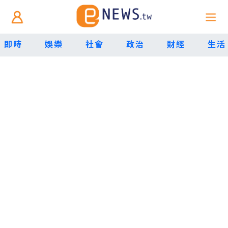
即時
娛樂
社會
政治
財經
生活