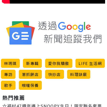
林琇琪
新專輯
愛你我驕傲
LIFE 生活網
專訪
蔥抓餅店
快炒店
料理訣竅
歌手
喉嚨保養
熱門推薦
六福村47週年遇上SNOOPY生日！限定聯名套票