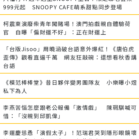
999元起 SNOOPY CAFE萌系甜點同步登場
柯震東演廢柴青年闖賭場！澳門拍戲親自體驗荷
官 自曝「偏財運不好」：正在財運上
「台版Jisoo」周曉涵破台語意外爆紅！《唐伯虎
歪傳》觀看直逼千萬 網友狂敲碗：還想看秋香講
台語
《模范棒棒堂》昔日夥伴變男團隊友 小樂曝小煜
私下為人
李燕苦惱怎麼跟老公報備「激情戲」 陳珮騏喊可
惜：「沒親到邱凱偉」
李運慶慫恿「演假太子」！范瑞君哭到隱形眼鏡壞