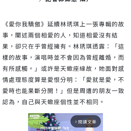
《愛你我驕傲》延續林琇琪上一張專輯的故
事，闡述兩個相愛的人，知道相愛沒有結
果，卻只在乎曾經擁有。林琇琪透露：「這
樣的故事，演唱時並不會因為曾經離婚，而
有所感觸。」或許是天蠍座緣故，她面對感
情處理態度算是愛恨分明：「愛就是愛，不
愛時也能果斷分開！」但是周遭的朋友一致
認為，自己與天蠍座個性並不相同。
閱讀文章
arrow_forward_ios