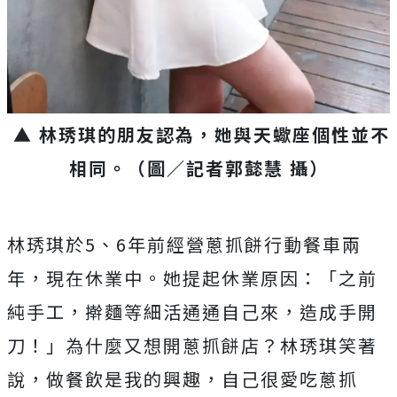
▲ 林琇琪的朋友認為，她與天蠍座個性並不
相同。
（圖／記者郭懿慧 攝）
林琇琪於
5
、
6
年前經營蔥抓餅行動餐車兩
年，現在休業中。她提起休業原因：「之前
純手工，擀麵等細活通通自己來，造成手開
刀！」為什麼又想開蔥抓餅店？林琇琪笑著
說，做餐飲是我的興趣，自己很愛吃蔥抓