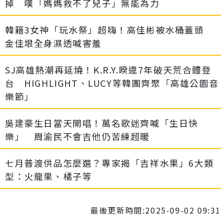
掉 嘆「媽媽救不了兒子」無能為力
韓籍3女神「玩水祭」超嗨！高佳彬被水桶蓋頭
金佳垠全身濕透喊害羞
SJ高雄熱潮再延燒！K.R.Y.睽違7年破天荒合體登
台 HIGHLIGHT、LUCY等韓團齊聚「高雄公園音
樂節」
吳建豪生日當天開唱！萬名歌迷齊喊「生日快
樂」 周渝民不會吉他仍苦練超暖
七月普渡供品怎麼選？專家揭「吉祥水果」6大類
型：火龍果、橘子等
最後更新時間:2025-09-02 09:31