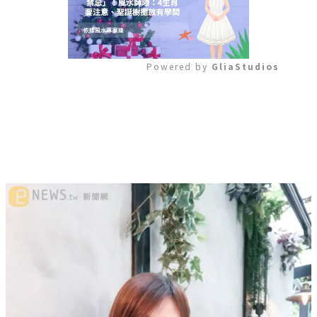
Powered by 
GliaStudios
Mute