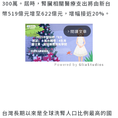
300萬。屆時，腎臟相關醫療支出將由新台
幣519億元增至622億元，增幅接近20%。
閱讀文章
arrow_forward_ios
Powered by 
GliaStudios
Mute
台灣長期以來是全球洗腎人口比例最高的國