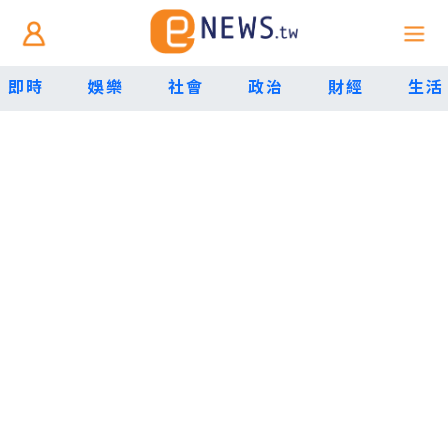
即時
娛樂
社會
政治
財經
生活