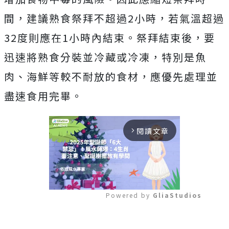
間，建議熟食祭拜不超過2小時，若氣溫超過
32度則應在1小時內結束。祭拜結束後，要
迅速將熟食分裝並冷藏或冷凍，特別是魚
肉、海鮮等較不耐放的食材，應優先處理並
盡速食用完畢。
閱讀文章
arrow_forward_ios
Powered by 
GliaStudios
Mute