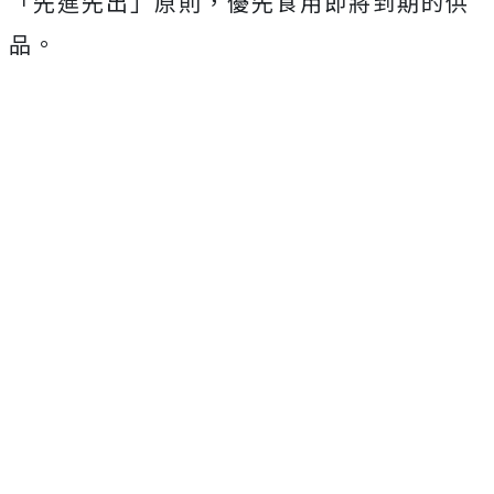
「先進先出」原則，優先食用即將到期的供
品。