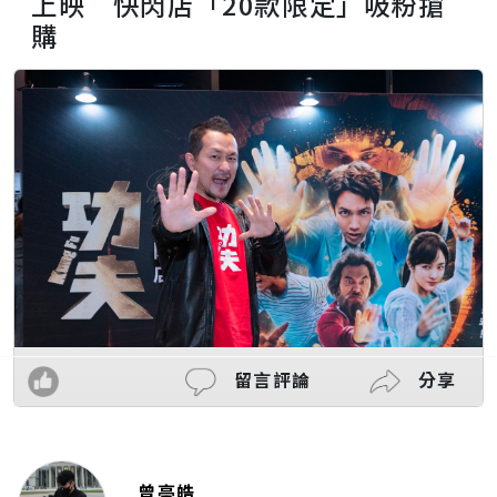
上映 快閃店「20款限定」吸粉搶
購
留言評論
分享
曾亭皓