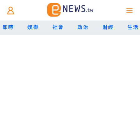
即時
娛樂
社會
政治
財經
生活