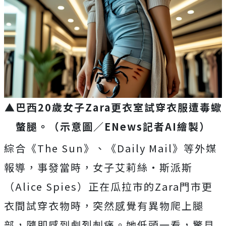
▲巴西20歲女子Zara更衣室試穿衣服遭毒蠍
螫腿。（示意圖／ENews記者AI繪製）
綜合《The Sun》、《Daily Mail》等外媒
報導，事發當時，女子艾莉絲‧斯派斯
（Alice Spies）正在瓜拉市的Zara門市更
衣間試穿衣物時，突然感覺有異物爬上腿
部，隨即感到劇烈刺痛。她低頭一看，驚見