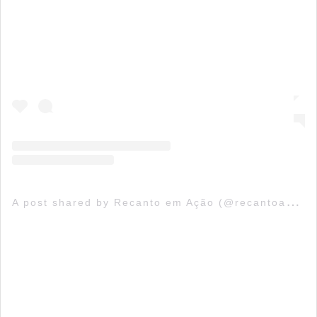
A
post shared by Recanto em Ação (@recantoacao)