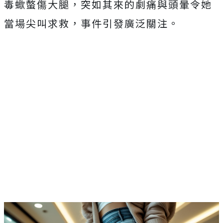
毒蠍螫傷大腿，突如其來的劇痛與頭暈令她
當場尖叫求救，事件引發廣泛關注。