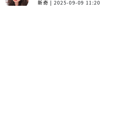
新奇
|
2025-09-09 11:20
東京陷蟑螂惡夢！美洲蟑螂體型
大、食量驚人 「單性繁殖」恐釀
全面爆發
179