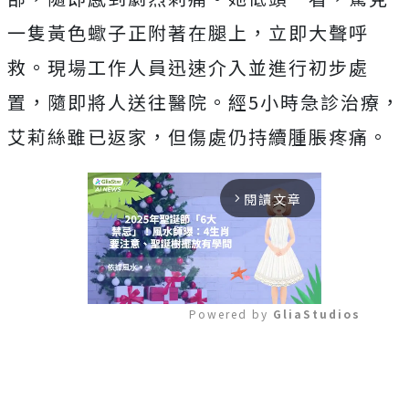
一隻黃色蠍子正附著在腿上，立即大聲呼
救。現場工作人員迅速介入並進行初步處
置，隨即將人送往醫院。經5小時急診治療，
艾莉絲雖已返家，但傷處仍持續腫脹疼痛。
閱讀文章
arrow_forward_ios
Powered by 
GliaStudios
Mute