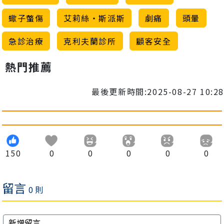
蠍子螫傷
艾莉絲‧斯派斯
劇痛
頭暈
急診治療
克利夫蘭診所
顧客安全
熱門推薦
最後更新時間:2025-08-27 10:28
150
0
0
0
0
0