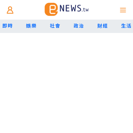
即時
娛樂
社會
政治
財經
生活