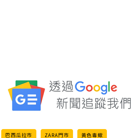
巴西瓜拉市
ZARA門市
黃色毒蠍