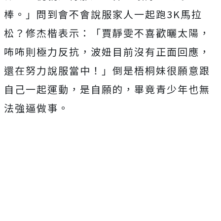
棒。」問到會不會說服家人一起跑
3K
馬拉
松？修杰楷表示：「賈靜雯不喜歡曬太陽，
咘咘則極力反抗，波妞目前沒有正面回應，
還在努力說服當中！」倒是梧桐妹很願意跟
自己一起運動，是自願的，畢竟青少年也無
法強逼做事。