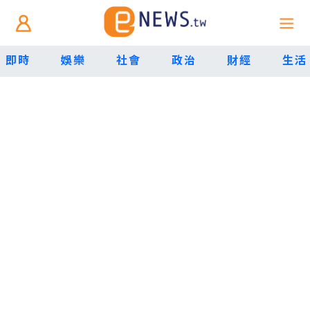
即時
娛樂
社會
政治
財經
生活