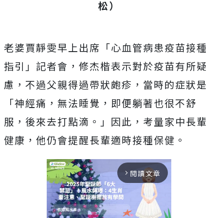
松）
老婆賈靜雯早上出席「心血管病患疫苗接種
指引」記者會，修杰楷表示對於疫苗有所疑
慮，不過父親得過帶狀皰疹，當時的症狀是
「神經痛，無法睡覺，即便躺著也很不舒
服，後來去打點滴。」因此，考量家中長輩
健康，他仍會提醒長輩適時接種保健。
閱讀文章
arrow_forward_ios