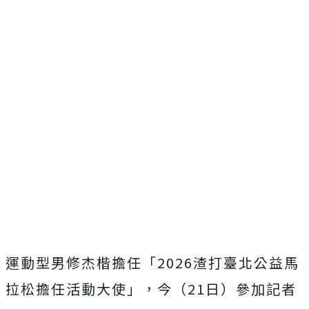
運動型男修杰楷擔任「
2026
渣打臺北公益馬
拉松擔任活動大使」，今（
21
日）參加記者