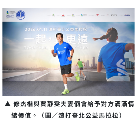
▲ 修杰楷與賈靜雯夫妻倆會給予對方滿滿情
緒價值。（圖／渣打臺北公益馬拉松）