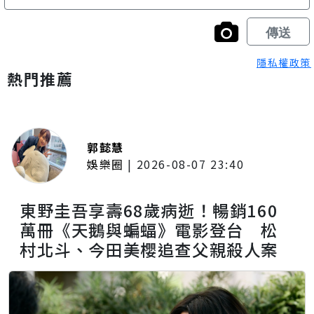
隱私權政策
熱門推薦
郭懿慧
娛樂圈
|
2026-08-07 23:40
東野圭吾享壽68歲病逝！暢銷160
萬冊《天鵝與蝙蝠》電影登台 松
村北斗、今田美櫻追查父親殺人案