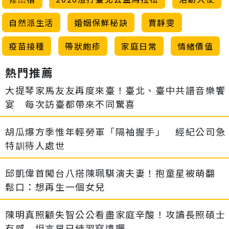
自然派生活
婚姻保鮮秘訣
賈靜雯
疫苗接種
帶狀皰疹
家庭日常
情緒價值
熱門推薦
大提琴家馬友友再度來臺！臺北、臺中共譜音樂饗
宴 每次訪臺都帶來不同驚喜
胡瓜爆方季惟年輕勞軍「隔袖握手」 經紀公司急
特訓待人處世
邱凱偉首闖台八搭陳珮騏演夫妻！抱童星被萌翻
鬆口：想再生一個女兒
陳明真照顧失智公公看盡家庭辛酸！攻讀長照碩士
有感 坦言早已練習寫遺囑