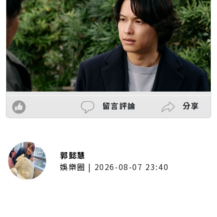
留言評論
分享
郭懿慧
娛樂圈
|
2026-08-07 23:40
大提琴家馬友友再度來臺！臺北、
臺中共譜音樂饗宴 每次訪臺都帶