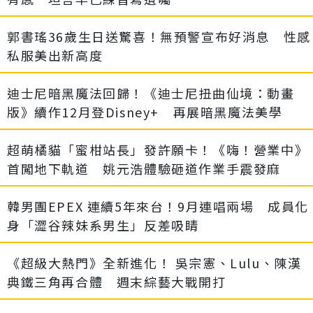
郭書瑤36歲生日送驚喜！無預警宣布好消息 性感
私服美出新高度
迪士尼暗黑魔法回歸！《迪士尼扭曲仙境：動畫
版》續作12月登Disney+ 再展暗黑魔法美學
超萌橘貓「蜜柑站長」發許願卡！《嗨！營業中》
首闖地下軌道 姚元浩體驗砸道作業手震發麻
韓男團EPEX 連續5年來台！9月連唱兩場 成員化
身「澀谷辣妹系男生」反差吸睛
《超級大熱門》全新進化！ 吳宗憲、Lulu、陳漢
典鐵三角再合體 週末綜藝大戰開打