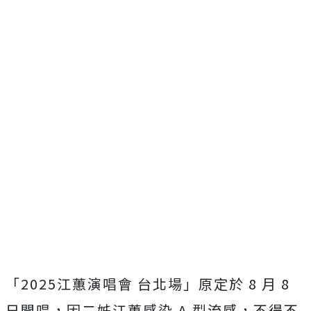
「2025江蕙演唱會 台北場」原定於 8 月 8
日開唱，因二姊江蕙感染 A 型流感，不得不