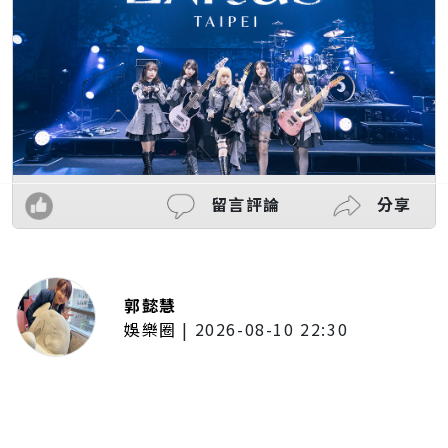
留言評論
分享
郭懿慧
娛樂圈
|
2026-08-10 22:30
9m88告白楊祐寧是偶像！自曝凌晨
4點排隊搶F4門票 拿月考成績換買