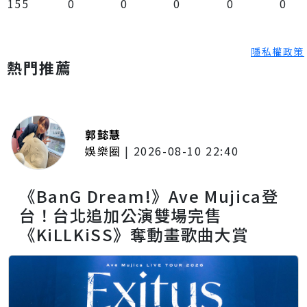
155
0
0
0
0
0
隱私權政策
熱門推薦
郭懿慧
娛樂圈
|
2026-08-10 22:40
《BanG Dream!》Ave Mujica登
台！台北追加公演雙場完售
《KiLLKiSS》奪動畫歌曲大賞