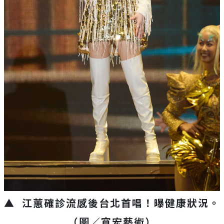
▲ 江蕙確診流感後台北首唱！曝健康狀況。
（圖／寬宏藝術）