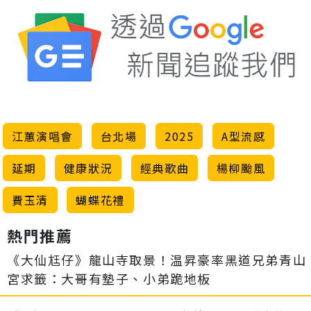
江蕙演唱會
台北場
2025
A型流感
延期
健康狀況
經典歌曲
楊柳颱風
費玉清
蝴蝶花禮
熱門推薦
《大仙尪仔》龍山寺取景！温昇豪率黑道兄弟青山
宮求籤：大哥有墊子、小弟跪地板