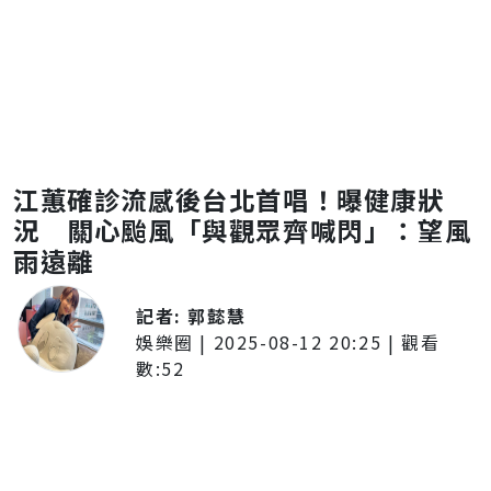
江蕙確診流感後台北首唱！曝健康狀
況 關心颱風「與觀眾齊喊閃」：望風
雨遠離
記者:
郭懿慧
娛樂圈
|
2025-08-12 20:25
| 觀看
數:
52