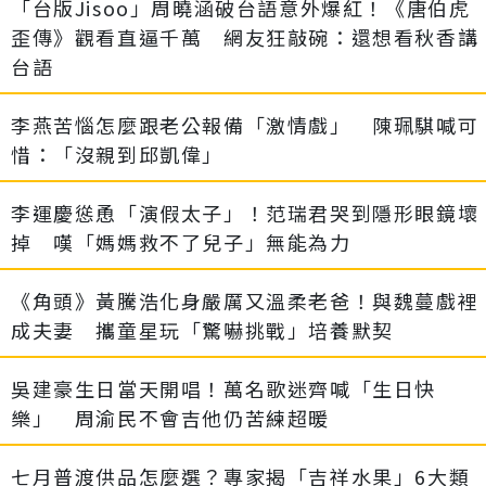
「台版Jisoo」周曉涵破台語意外爆紅！《唐伯虎
歪傳》觀看直逼千萬 網友狂敲碗：還想看秋香講
台語
李燕苦惱怎麼跟老公報備「激情戲」 陳珮騏喊可
惜：「沒親到邱凱偉」
李運慶慫恿「演假太子」！范瑞君哭到隱形眼鏡壞
掉 嘆「媽媽救不了兒子」無能為力
《角頭》黃騰浩化身嚴厲又溫柔老爸！與魏蔓戲裡
成夫妻 攜童星玩「驚嚇挑戰」培養默契
吳建豪生日當天開唱！萬名歌迷齊喊「生日快
樂」 周渝民不會吉他仍苦練超暖
七月普渡供品怎麼選？專家揭「吉祥水果」6大類