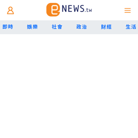
即時
娛樂
社會
政治
財經
生活