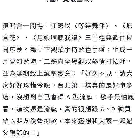
演唱會一開場，江蕙以〈等待舞伴〉、〈無
言花〉、〈月娘啊聽我講〉三首經典歌曲揭
開序幕。舞台下觀眾手持藍色手燈，化成一
片夢幻藍海。二姊向全場觀眾熱情打招呼，
並為延期致上誠摯歉意：「好久不見，請大
家好好珍惜今晚。台北第一場真的是好事多
磨，沒想到自己會得 A 型流感。歌手最怕感
冒，這次還是流感，真的很想跟 8、9 號買
票的朋友說聲抱歉，本來還想和大家一起過
父親節的。」