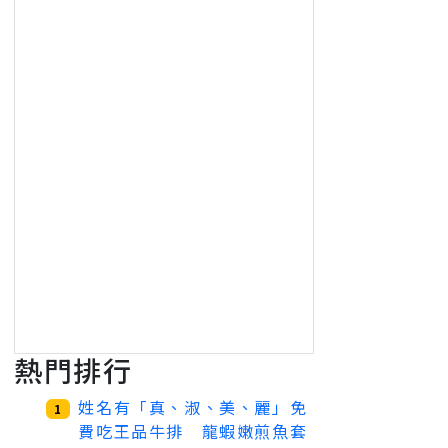
熱門排行
姓名有「真、淑、美、麗」免
1
費吃王品牛排 龍蝦嫩煎魚套