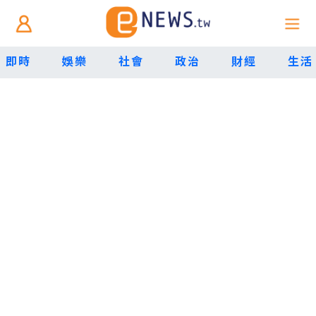
即時
娛樂
社會
政治
財經
生活