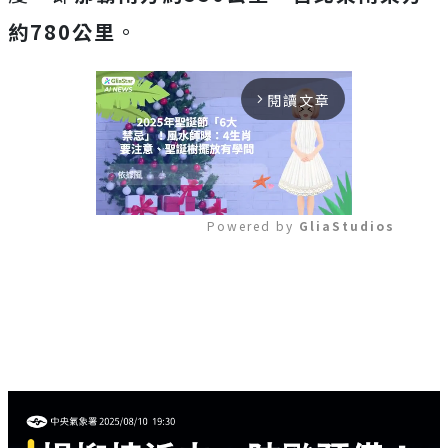
約780公里
。
閱讀文章
arrow_forward_ios
Powered by 
GliaStudios
Mute