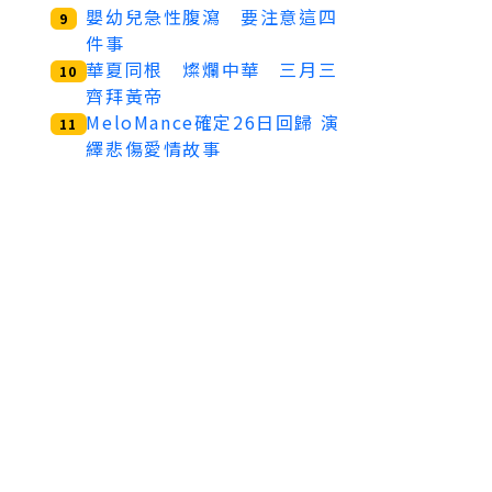
嬰幼兒急性腹瀉 要注意這四
9
件事
華夏同根 燦爛中華 三月三
10
齊拜黃帝
MeloMance確定26日回歸 演
11
繹悲傷愛情故事