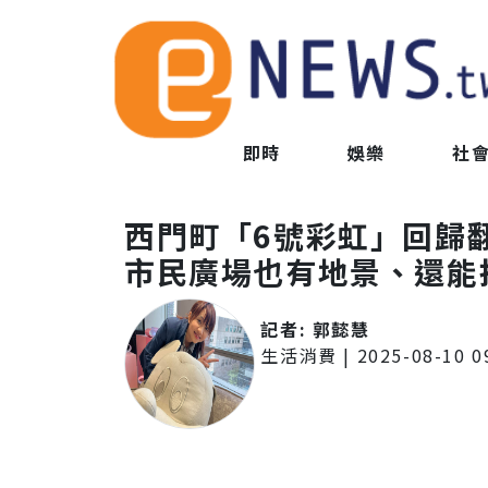
即時
娛樂
社
西門町「6號彩虹」回
市民廣場也有地景、還能拍
記者:
郭懿慧
生活消費
|
2025-08-10 0