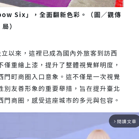
nbow Six」，全面翻新色彩。（圖／觀傳
局）
設立以來，這裡已成為國內外旅客到訪西
不僅重繪上漆，提升了整體視覺鮮明度，
西門町商圈入口意象。這不僅是一次視覺
性別友善形象的重要舉措，旨在提升臺北
西門商圈，感受這座城市的多元與包容。
閱讀文章
arrow_forward_ios