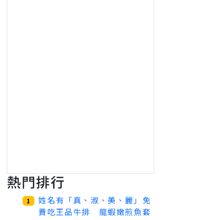
熱門排行
姓名有「真、淑、美、麗」免
1
費吃王品牛排 龍蝦嫩煎魚套