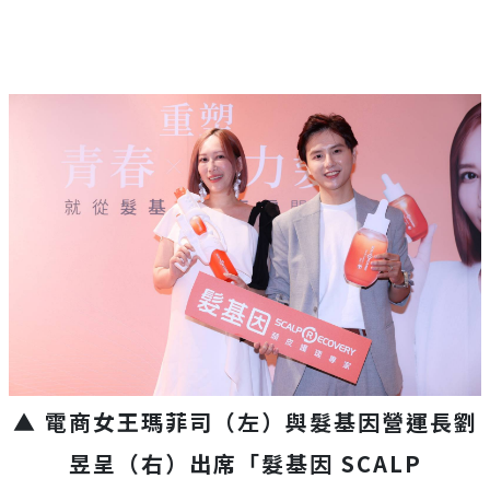
▲ 電商女王瑪菲司（左）與髮基因營運長劉
昱呈（右）出席「髮基因 SCALP