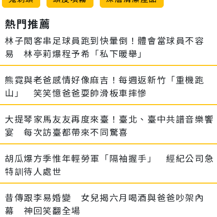
熱門推薦
林子閎客串足球員跑到快暈倒！體會當球員不容
易 林亭莉爆程予希「私下暖舉」
熊霓與老爸感情好像麻吉！每週返新竹「重機跑
山」 笑笑憶爸爸耍帥滑板車摔慘
大提琴家馬友友再度來臺！臺北、臺中共譜音樂饗
宴 每次訪臺都帶來不同驚喜
胡瓜爆方季惟年輕勞軍「隔袖握手」 經紀公司急
特訓待人處世
昔傳跟李易婚變 女兒揭六月喝酒與爸爸吵架內
幕 神回笑翻全場