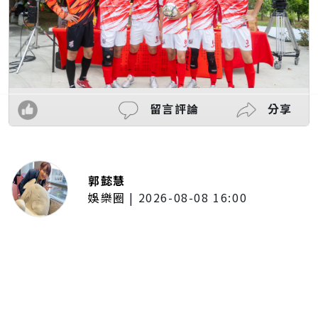
留言評論
分享
郭懿慧
娛樂圈
|
2026-08-08 16:00
木木體驗「台東博覽會」熱氣球展
區！沉浸式看美景 直呼像真的飛
上高空