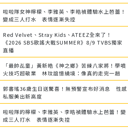
啦啦隊女神檸檬、李雅英、李晧禎體驗水上芭蕾！
變成三人打水 表情逐漸失控
Red Velvet、Stray Kids、ATEEZ全來了！
《2026 SBS歌謠大戰SUMMER》8/9 TVBS獨家
直播
「最帥乩童」黃新皓《神之鄉》苦練八家將！學噴
火技巧超敬業 林玟誼憶繞境：像真的走完一趟
郭書瑤36歲生日送驚喜！無預警宣布好消息 性感
私服美出新高度
啦啦隊的檸檬、李雅英、李晧禎體驗水上芭蕾！變
成三人打水 表情逐漸失控