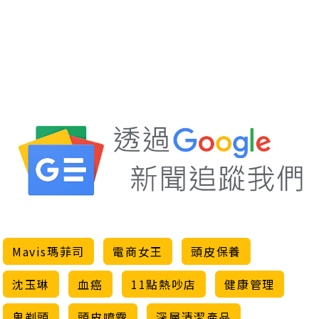
Mavis瑪菲司
電商女王
頭皮保養
沈玉琳
血癌
11點熱吵店
健康管理
鬼剃頭
頭皮噴霧
深層清潔產品