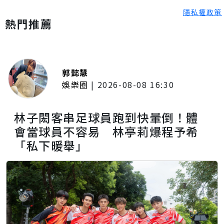
隱私權政策
熱門推薦
郭懿慧
娛樂圈
|
2026-08-08 16:30
林子閎客串足球員跑到快暈倒！體
會當球員不容易 林亭莉爆程予希
「私下暖舉」