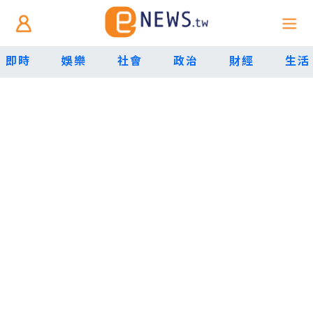
即時
娛樂
社會
政治
財經
生活