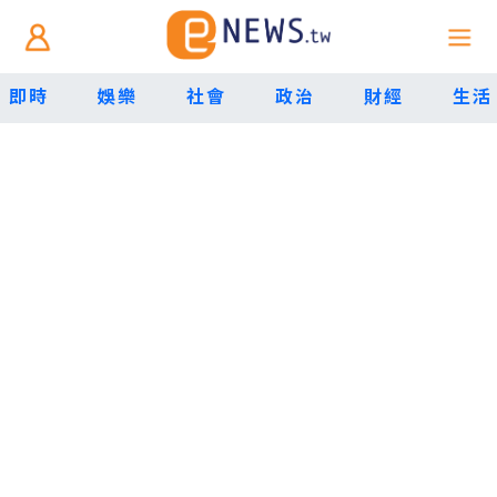
即時
娛樂
社會
政治
財經
生活