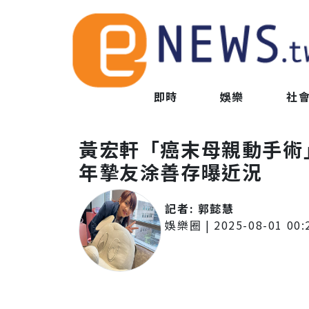
即時
娛樂
社
黃宏軒「癌末母親動手術
年摯友涂善存曝近況
記者:
郭懿慧
娛樂圈
|
2025-08-01 00: