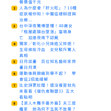
餐價值千元
人為什麼會「肝火旺」？10種
2
症狀報你知！中醫這樣辯證與
治療...
台中深夜驚傳墜樓！48歲女
3
「租屋處陽台墜落」當場身
亡 尪連夜南下認屍
獨家／彰化小兄妹癌父猝逝！
4
生母挨批冷血 女兒駁斥驚人
真相
日月談畫 百位知名藝術家齊
5
畫日月潭
運動後肩膀痛到舉不起？ 學
6
會這2招能緩解
比史詩更壯闊！還沒複習就先
7
來看看《復仇者聯盟3》五大
看點吧
【浪人木雕手番外篇】夫三度
8
離家 她為何不生氣不放棄？