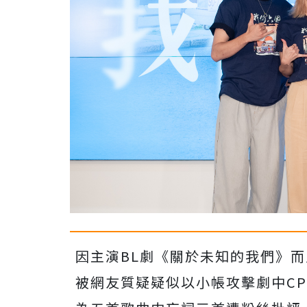
因主演
BL
劇《關於未知的我們》而
被網友質疑疑似以小帳攻擊劇中
CP