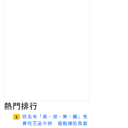
熱門排行
姓名有「真、淑、美、麗」免
1
費吃王品牛排 龍蝦嫩煎魚套