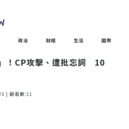
會
政治
財經
生活
國際
」！CP攻擊、遭批忘詞 10
23
| 觀看數:
11