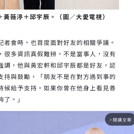
＋黃薇渟＋邱宇辰。（圖／大愛電視）
記者會時，也首度面對好友的相關爭議。
，很多資訊真假難辨，不是當事人，沒有
強調，他與黃宏軒和邱宇辰都是好友，認
支持與鼓勵，「朋友不是在對方遇到事的
時候給予支持。如果你曾在他身上看見善
夠了。」
閱讀文章
arrow_forward_ios