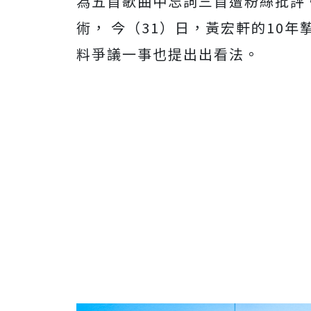
為五首歌曲中忘詞三首遭粉絲批評
術， 今（
31
）日，黃宏軒的
10
年
料爭議一事也提出出看法。