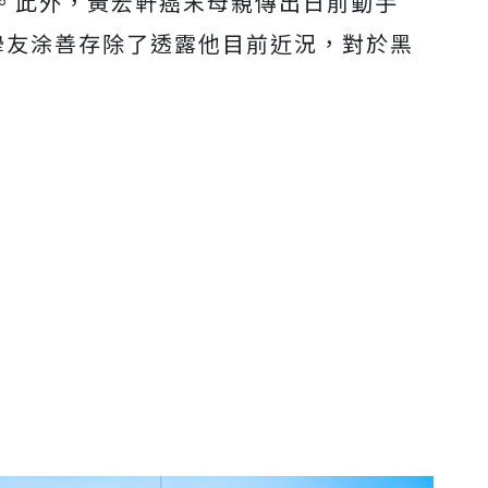
。此外，黃宏軒癌末母親傳出日前動手
摯友涂善存除了透露他目前近況，對於黑