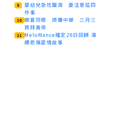
嬰幼兒急性腹瀉 要注意這四
9
件事
華夏同根 燦爛中華 三月三
10
齊拜黃帝
MeloMance確定26日回歸 演
11
繹悲傷愛情故事