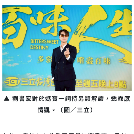
▲ 劉書宏對於媽寶一詞持另類解讀，透露感
情觀。（圖／三立）