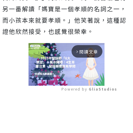
另一番解讀「媽寶是一個孝順的名詞之一，
而小孩本來就要孝順。」他笑著說，這種認
證他欣然接受，也感覺很榮幸。
閱讀文章
arrow_forward_ios
Powered by 
GliaStudios
Mute