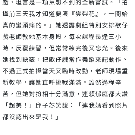
戲，
坦言是一項意想不到的全新嘗試。「拍
攝前三天我才知道要演『
樊梨花』，一開始
真的蠻頭痛的。」
她透露劇組特別安排歌仔
戲老師教她基本身段，
每次課程長達三小
時，反覆練習，但常常練完後又忘光。
後來
她找到訣竅，把歌仔戲當作舞蹈來記動作。
不過正式拍攝當天又臨時改動，老師現場重
新教學，
讓她直呼挑戰滿滿。雖然過程辛
苦，但她對扮相十分滿意，
連賴郁庭都大讚
「超美！」邱子芯笑說：「
連我媽看到照片
都沒認出來是我！」