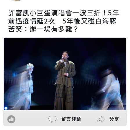
許富凱小巨蛋演唱會一波三折！5年
前遇疫情延2次 5年後又碰白海豚
苦笑：辦一場有多難？
留言評論
分享