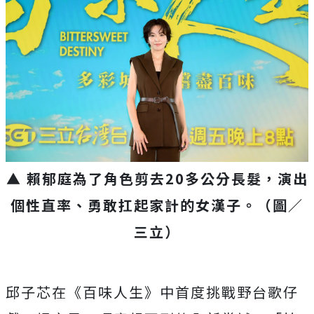
▲ 賴郁庭為了角色剪去
20
多公分長髮，演出
個性直率、勇敢扛起家計的女漢子。（圖／
三立）
邱子芯在《百味人生》中首度挑戰野台歌仔