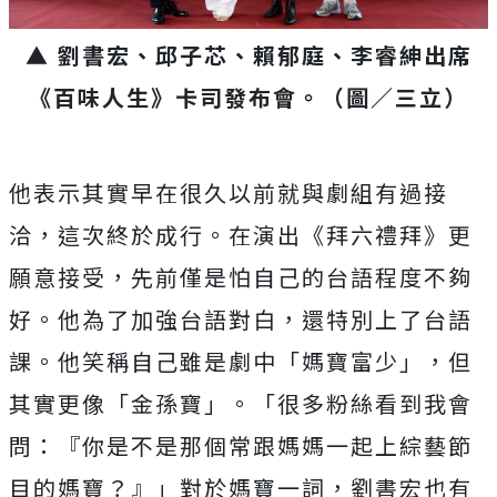
▲ 劉書宏、邱子芯、賴郁庭、李睿紳出席
《百味人生》卡司發布會。（圖／三立）
他表示其實早在很久以前就與劇組有過接
洽，這次終於成行。在演出《拜六禮拜》更
願意接受，先前僅是怕自己的台語程度不夠
好。他為了加強台語對白，還特別上了台語
課。他笑稱自己雖是劇中「媽寶富少」，但
其實更像「金孫寶」。「很多粉絲看到我會
問：『你是不是那個常跟媽媽一起上綜藝節
目的媽寶？』」對於媽寶一詞，劉書宏也有