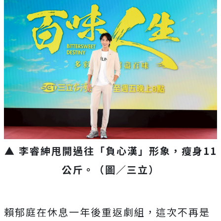
▲ 李睿紳甩開過往「負心漢」形象，瘦身11
公斤。（圖／三立）
賴郁庭在休息一年後重返劇組，這次不再是