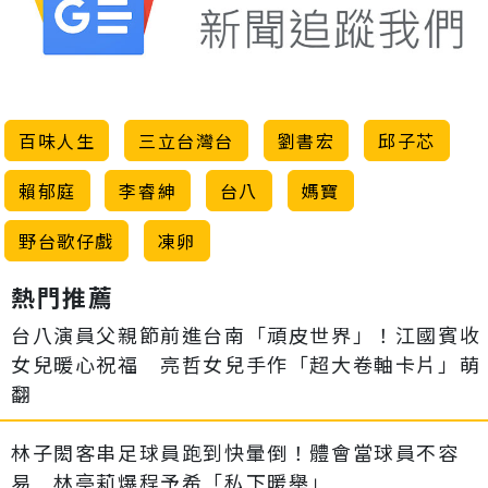
百味人生
三立台灣台
劉書宏
邱子芯
賴郁庭
李睿紳
台八
媽寶
野台歌仔戲
凍卵
熱門推薦
台八演員父親節前進台南「頑皮世界」！江國賓收
女兒暖心祝福 亮哲女兒手作「超大卷軸卡片」萌
翻
林子閎客串足球員跑到快暈倒！體會當球員不容
易 林亭莉爆程予希「私下暖舉」