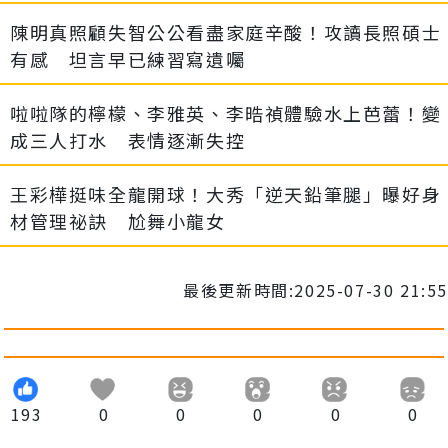
陳明真照顧失智公公看盡家庭辛酸！攻讀長照碩士
有感 坦言早已練習寫遺囑
啦啦隊的檸檬、李雅英、李晧禎體驗水上芭蕾！變
成三人打水 表情逐漸失控
王彩樺挺味全龍開球！大秀「逆天鉛筆腿」曝好身
材管理祕訣 尬舞小龍女
最後更新時間:2025-07-30 21:55
193
0
0
0
0
0