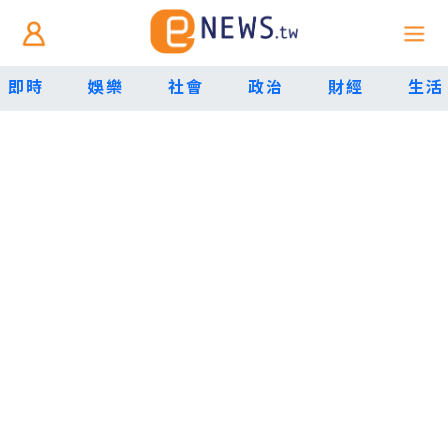
即時
娛樂
社會
政治
財經
生活