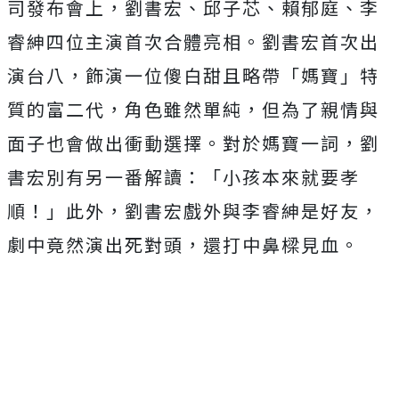
司發布會上，劉書宏、邱子芯、賴郁庭、李
睿紳四位主演首次合體亮相。劉書宏首次出
演台八，飾演一位傻白甜且略帶「媽寶」特
質的富二代，角色雖然單純，但為了親情與
面子也會做出衝動選擇。對於媽寶一詞，劉
書宏別有另一番解讀：「小孩本來就要孝
順！」此外，劉書宏戲外與李睿紳是好友，
劇中竟然演出死對頭，還打中鼻樑見血。