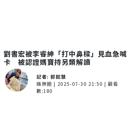
劉書宏被李睿紳「打中鼻樑」見血急喊
卡 被認證媽寶持另類解讀
記者:
郭懿慧
娛樂圈
|
2025-07-30 21:50
| 觀看
數:
180