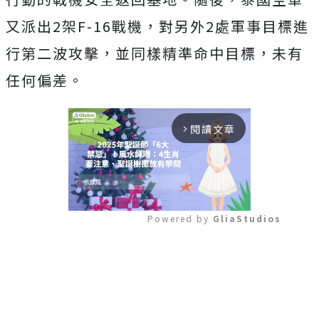
又派出2架F-16戰機，對另外2處軍事目標進
行第二波攻擊，並同樣精準命中目標，未有
任何偏差。
閱讀文章
arrow_forward_ios
Powered by 
GliaStudios
Mute