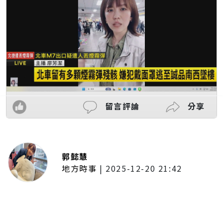
留言評論
分享
郭懿慧
地方時事
|
2025-12-20 21:42
捷運無差別攻擊事件後社會齊哀
悼 北捷暫關燈飾、民眾自發獻花