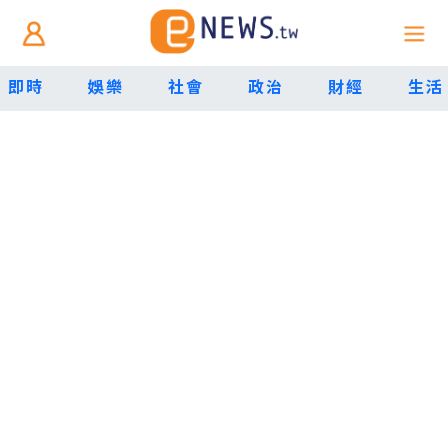
即時
娛樂
社會
政治
財經
生活