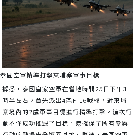
泰國空軍精準打擊柬埔寨軍事目標
據悉，泰國皇家空軍在當地時間25日下午3
時半左右，首先派出4架F-16戰機，對柬埔
寨境內的2處軍事目標進行精準打擊。這次行
動不僅成功摧毀了目標，還確保了所有參與
行動的戰機安全返回基地。隨後，泰國空軍