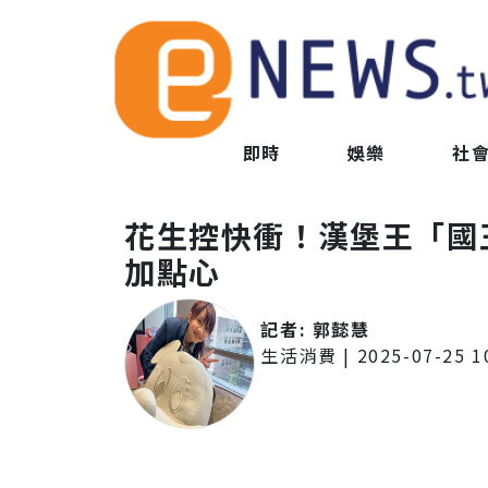
即時
娛樂
社
花生控快衝！漢堡王「國
加點心
記者:
郭懿慧
生活消費
|
2025-07-25 1