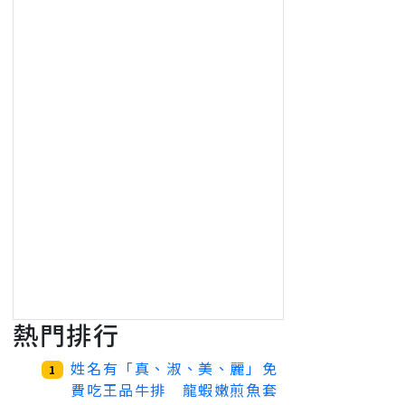
熱門排行
姓名有「真、淑、美、麗」免
1
費吃王品牛排 龍蝦嫩煎魚套