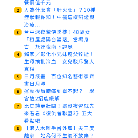
餐價值千元
人為什麼會「肝火旺」？10種
2
症狀報你知！中醫這樣辯證與
治療...
台中深夜驚傳墜樓！48歲女
3
「租屋處陽台墜落」當場身
亡 尪連夜南下認屍
獨家／彰化小兄妹癌父猝逝！
4
生母挨批冷血 女兒駁斥驚人
真相
日月談畫 百位知名藝術家齊
5
畫日月潭
運動後肩膀痛到舉不起？ 學
6
會這2招能緩解
比史詩更壯闊！還沒複習就先
7
來看看《復仇者聯盟3》五大
看點吧
【浪人木雕手番外篇】夫三度
8
離家 她為何不生氣不放棄？