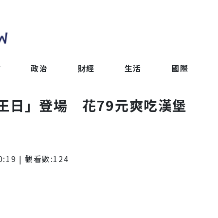
會
政治
財經
生活
國際
王日」登場 花79元爽吃漢堡
0:19
| 觀看數:
124