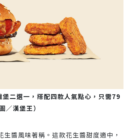
雞堡二選一，搭配四款人氣點心，只需79
圖／漢堡王）
花生醬風味著稱。這款花生醬甜度適中，