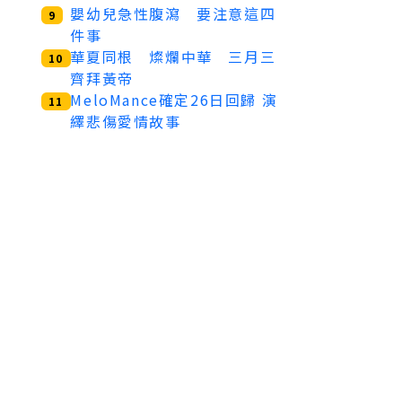
嬰幼兒急性腹瀉 要注意這四
9
件事
華夏同根 燦爛中華 三月三
10
齊拜黃帝
MeloMance確定26日回歸 演
11
繹悲傷愛情故事