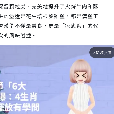
保留顆粒感，完美地提升了火烤牛肉和酥
牛肉堡還是花生培根脆雞堡，都是漢堡王
些漢堡不僅是美食，更是「療癒系」的代
次的風味碰撞。
閱讀文章
arrow_forward_ios