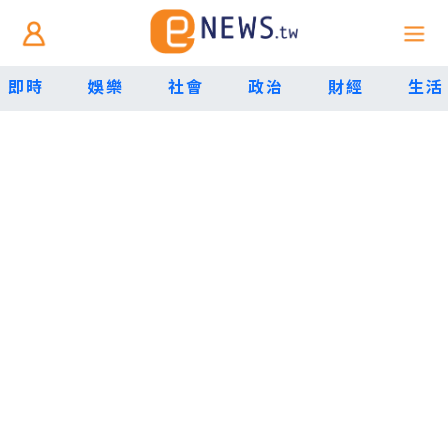
即時
娛樂
社會
政治
財經
生活