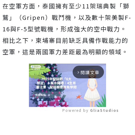
在空軍方面，泰國擁有至少11架瑞典製「獅
鷲」（Gripen）戰鬥機，以及數十架美製F-
16與F-5型號戰機，形成強大的空中戰力。
相比之下，柬埔寨目前缺乏具備作戰能力的
空軍，這是兩國軍力差距最為明顯的領域。
閱讀文章
arrow_forward_ios
Powered by 
GliaStudios
Mute