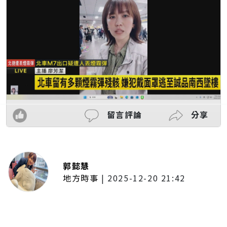
留言評論
分享
郭懿慧
地方時事
|
2025-12-20 21:42
捷運無差別攻擊事件後社會齊哀
悼 北捷暫關燈飾、民眾自發獻花