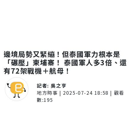
邊境局勢又緊繃！但泰國軍力根本是
「碾壓」柬埔寨！ 泰國軍人多3倍、還
有72架戰機＋航母！
記者:
吳之亨
地方時事
|
2025-07-24 18:58
| 觀看
數:
195