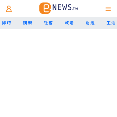
即時
娛樂
社會
政治
財經
生活