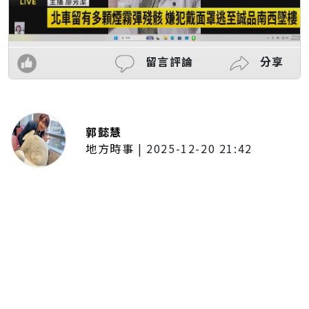
留言評論
分享
郭懿慧
地方時事
|
2025-12-20 21:42
捷運無差別攻擊事件後社會齊哀
悼 北捷暫關燈飾、民眾自發獻花
追思