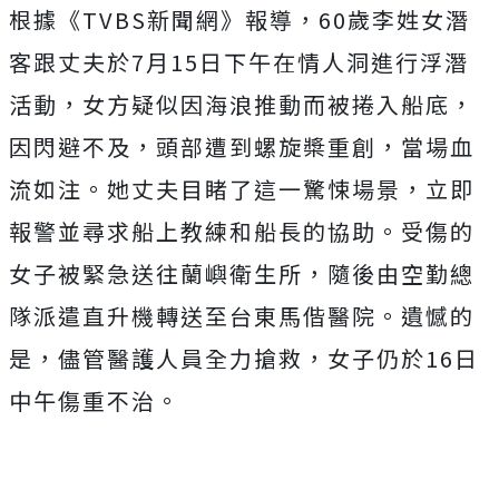
根據《TVBS新聞網》報導，60歲李姓女潛
客跟丈夫於7月15日下午在情人洞進行浮潛
活動，女方疑似因海浪推動而被捲入船底，
因閃避不及，頭部遭到螺旋槳重創，當場血
流如注。她丈夫目睹了這一驚悚場景，立即
報警並尋求船上教練和船長的協助。受傷的
女子被緊急送往蘭嶼衛生所，隨後由空勤總
隊派遣直升機轉送至台東馬偕醫院。遺憾的
是，儘管醫護人員全力搶救，女子仍於16日
中午
傷重不治。