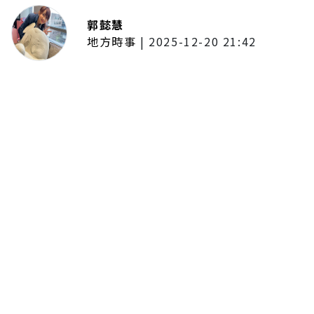
郭懿慧
地方時事
|
2025-12-20 21:42
捷運無差別攻擊事件後社會齊哀
悼 北捷暫關燈飾、民眾自發獻花
追思