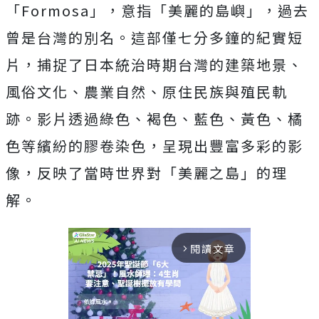
「Formosa」，意指「美麗的島嶼」，過去
曾是台灣的別名。這部僅七分多鐘的紀實短
片，捕捉了日本統治時期台灣的建築地景、
風俗文化、農業自然、原住民族與殖民軌
跡。影片透過綠色、褐色、藍色、黃色、橘
色等繽紛的膠卷染色，呈現出豐富多彩的影
像，反映了當時世界對「美麗之島」的理
解。
閱讀文章
arrow_forward_ios