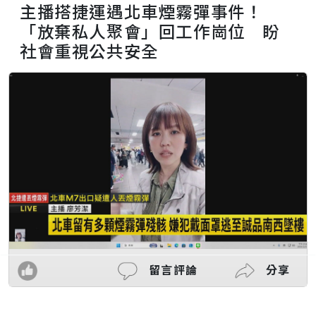
主播搭捷運遇北車煙霧彈事件！
「放棄私人聚會」回工作崗位 盼
社會重視公共安全
留言評論
分享