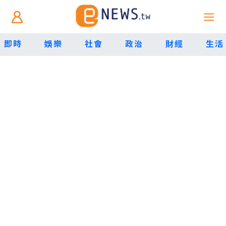
即時
娛樂
社會
政治
財經
生活