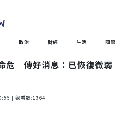
會
政治
財經
生活
國際
命危 傳好消息：已恢復微弱
0:55
| 觀看數:
1364