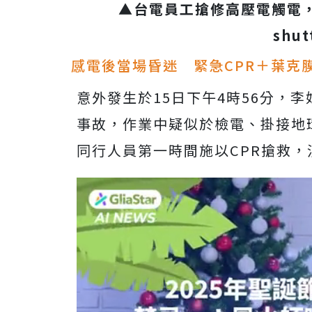
▲台電員工搶修高壓電觸電
shut
感電後當場昏迷 緊急CPR＋葉克
意外發生於15日下午4時56分，
事故，作業中疑似於檢電、掛接地
同行人員第一時間施以CPR搶救