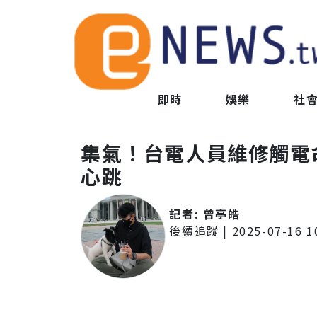
即時
娛樂
社
集氣！台電人員維修觸電
心跳
記者:
曾亭皓
後續追蹤
|
2025-07-16 1