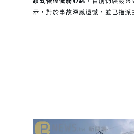
蹟式恢復微弱心跳
，目前仍裝設葉
示，對於事故深感遺憾，並已指派