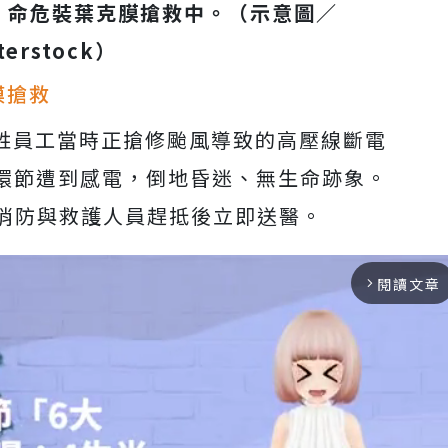
，命危裝葉克膜搶救中。
（示意圖／
terstock
）
膜搶救
李姓員工當時正搶修颱風導致的高壓線斷電
環節遭到感電，倒地昏迷、無生命跡象。
，消防與救護人員趕抵後立即送醫。
閱讀文章
arrow_forward_ios