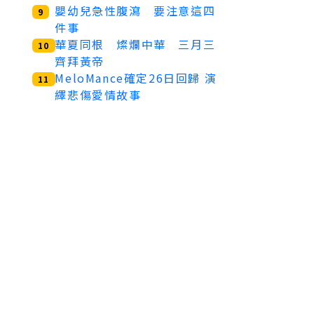
嬰幼兒急性腹瀉 要注意這四
9
件事
華夏同根 燦爛中華 三月三
10
齊拜黃帝
MeloMance確定26日回歸 演
11
繹悲傷愛情故事