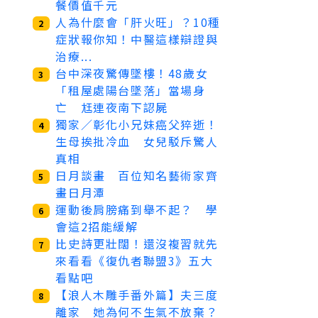
餐價值千元
人為什麼會「肝火旺」？10種
2
症狀報你知！中醫這樣辯證與
治療...
台中深夜驚傳墜樓！48歲女
3
「租屋處陽台墜落」當場身
亡 尪連夜南下認屍
獨家／彰化小兄妹癌父猝逝！
4
生母挨批冷血 女兒駁斥驚人
真相
日月談畫 百位知名藝術家齊
5
畫日月潭
運動後肩膀痛到舉不起？ 學
6
會這2招能緩解
比史詩更壯闊！還沒複習就先
7
來看看《復仇者聯盟3》五大
看點吧
【浪人木雕手番外篇】夫三度
8
離家 她為何不生氣不放棄？