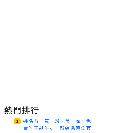
熱門排行
姓名有「真、淑、美、麗」免
1
費吃王品牛排 龍蝦嫩煎魚套